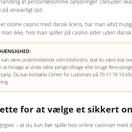
handling af personfølsomme oplysninger. Desuden ska
å ansvarligt spil.
 online casino med dansk licens, har man altid muligh
man ikke, hvis man spiller på casino-sider uden dansk 
FHÆNGIGHED:
 kan være underholdende som tidsfordriv, skal du være klar ove
 at forsøge at vinde tabte penge tilbage eller bruge flere penge,
ig hjælp. Du kan kontakte Center for Ludomani på 70 11 18 10 ell
ning.
tte for at vælge et sikkert on
vigtigste – at du kun bør spille hos online casinoer med 