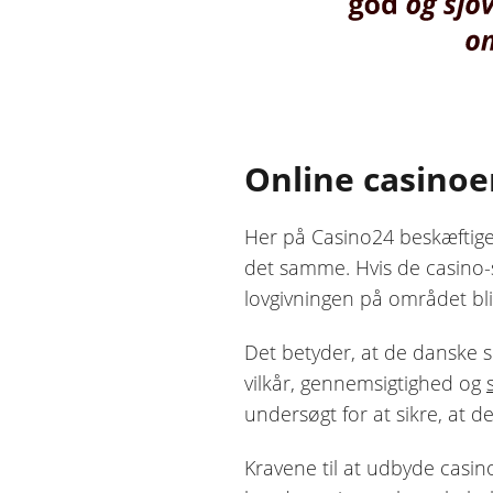
Online casinoe
Her på Casino24 beskæftiger
det samme. Hvis de casino-si
lovgivningen på området bli
Det betyder, at de danske s
vilkår, gennemsigtighed og
undersøgt for at sikre, at d
Kravene til at udbyde casin