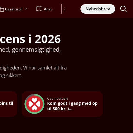
Nyhedsbrev
Casinospil
Ansvarligt spil
cens i 2026
rhed, gennemsigtighed,
igheden. Vi har samlet alt fra
og sikkert.
Casinostuen
ins til
Kom godt i gang med op
til 500 kr. i
velkomstbonus