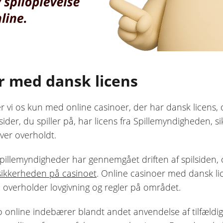
r med dansk licens
 vi os kun med online casinoer, der har dansk licens, o
der, du spiller på, har licens fra Spillemyndigheden, sik
ver overholdt.
pillemyndigheder har gennemgået driften af spilsiden, og
sikkerheden på casinoet
. Online casinoer med dansk lic
e overholder lovgivning og regler på området.
o online indebærer blandt andet anvendelse af tilfældi