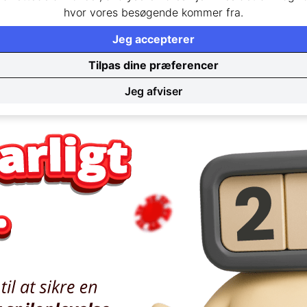
il spilafhængighed, så kontakt
Center for Ludomani
. De
hvor vores besøgende kommer fra.
rang. Du kan også chatte med
StopSpillet
, der er Spille
Jeg accepterer
Tilpas dine præferencer
re rustet til at træffe et sikkert valg, hvis du vælger at 
Jeg afviser