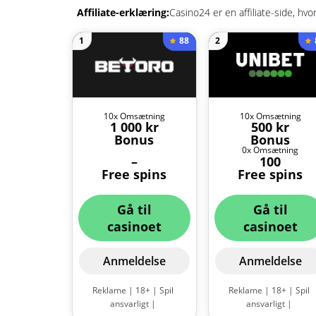
Affiliate-erklæring:
Casino24 er en affiliate-side, hvo
mål hos Casi
88
1
2
10x Omsætning
10x Omsætning
1 000 kr
500 kr
Bonus
Bonus
0x Omsætning
–
100
Free spins
Free spins
Gå til
Gå til
casinoet
casinoet
Anmeldelse
Anmeldelse
Reklame | 18+ | Spil
Reklame | 18+ | Spil
ansvarligt |
ansvarligt |