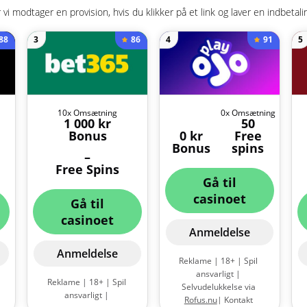
r vi modtager en provision, hvis du klikker på et link og laver en indbeta
no24 er at give spillere de bedste casinotilbud, som er skræddersyet til
88
86
91
3
4
5
10x Omsætning
0x Omsætning
1 000 kr
50
Bonus
0 kr
Free
Bonus
spins
–
Free Spins
Gå til
casinoet
Gå til
casinoet
Anmeldelse
Anmeldelse
Reklame | 18+ | Spil
ansvarligt |
Reklame | 18+ | Spil
Selvudelukkelse via
ansvarligt |
Rofus.nu
| Kontakt