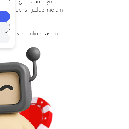
 tilbyder gratis, anonym
myndighedens hjælpelinje om
spille hos et online casino.