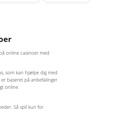
Selvudelukkelse via
Selvudelukkelse via
Rofus.nu
| Kontakt
Rofus.nu
| Kontakt
Spillemyndighedens
Spillemyndighedens
jælpelinje på
StopSpillet
–
hjælpelinje på
StopSpillet
–
rådgivning om
rådgivning om
spilafhængighed | |
spilafhængighed | |
spillemyndigheden.dk
|
spillemyndigheden.dk
|
ælder kun nye spillere |
Gælder kun nye spillere |
noer
in. indbetaling: 100 kr. |
Min. indbetaling: 100 kr. |
Maks. bonus: 500 kr. |
Maks. bonus: 200 kr. |
Omsætningskrav: 10x
Omsætningskrav: 10x
er på online casinoer med
indbetaling + 10x
indbetaling + 10x
bonusbeløb inden for 60
bonusbeløb inden for 60
age | Eksempel: Indbetal
dage | Eksempel: Indbetal
0 kr., få 100 kr. bonus og
100 kr., få 100 kr. bonus og
tips, som kan hjælpe dig med
gennemspil 2.000 kr. |
gennemspil 2.000 kr. | Kun
d er baseret på anbefalinger
isse spil bidrager ikke til
spilleautomater bidrager |
omsætningskrav |
Maks. indsats med
gt online.
Paysafecard, Skrill og
bonuspenge er 50 kr. | Evt.
eteller er ikke gyldige til
gevinster ved spil over
denne bonus |
Regler og
maks. indsats fjernes |
vilkår gælder
Regler og vilkår gælder
heder. Så spil kun for