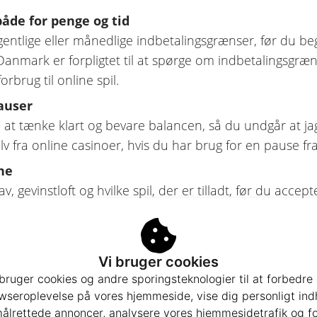
p,
åde for penge og tid
re
e
ugentlige eller månedlige indbetalingsgrænser, før du beg
er
Danmark er forpligtet til at spørge om indbetalingsgræ
us
r
brug til online spil.
auser
at tænke klart og bevare balancen, så du undgår at ja
v fra online casinoer, hvis du har brug for en pause fra
ne
v, gevinstloft og hvilke spil, der er tilladt, før du acce
overraskelser, når du vil udbetale en eventuel gevinst.
r uafhængigt – at fortsætte med at spille for at vinde tabt
Vi bruger cookies
 bruger cookies og andre sporingsteknologier til at forbedre 
wseroplevelse på vores hjemmeside, vise dig personligt ind
r bekymret
ålrettede annoncer, analysere vores hjemmesidetrafik og fo