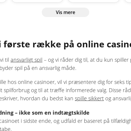
Selvudelukkelse via
Spillemyndighedens
Rofus.nu
| Kontakt
hjælpelinje på
StopSpillet
–
Spillemyndighedens
Vis mere
rådgivning om
t
–
hjælpelinje på
StopSpillet
–
h
spilafhængighed | |
rådgivning om
spillemyndigheden.dk
|
spilafhængighed | |
Gælder kun nye spillere |
spillemyndigheden.dk
|
Indbetal min. 100 kr. |
|
Gælder kun nye spillere |
G
 i første række på online casi
Modtag 50 free spins uden
f
For indbetalingsbonus er
M
omsætningskrav til Book of
på
min. indbetaling: 100 kr. |
Dead | Spin-værdi: 2 kr. |
pin
Maks. bonus: 1.000 kr. |
Regler og vilkår gælder
i til
ansvarligt spil
– og vi råder dig til, at du kun spill
Omsætningskrav: 10x
byder spil på en ansvarlig måde.
bonusbeløb inden for 60
.
dage | Eksempel: Indbetal
d
s.
100 kr., få 100 kr. bonus og
10
lle hos online casinoer, vil vi præsentere dig for seks 
gennemspil 1.000 kr. |
 spilforbrug og til at træffe informerede valg. Disse rå
Regler og vilkår gælder
V
0
eskriver, hvordan du bedst kan
spille sikkert
og ansvarli
al
og
N
dning – ikke som en indtægtskilde
un
 casinoet i sidste ende, og udfald er baseret på tilfældig
 tabe.
,