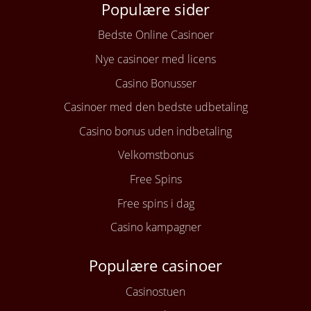
Populære sider
Bedste Online Casinoer
Nye casinoer med licens
Casino Bonusser
Casinoer med den bedste udbetaling
Casino bonus uden indbetaling
Velkomstbonus
Free Spins
Free spins i dag
Casino kampagner
Populære casinoer
Casinostuen