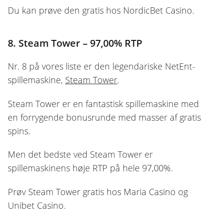
Du kan prøve den gratis hos NordicBet Casino.
8. Steam Tower – 97,00% RTP
Nr. 8 på vores liste er den legendariske NetEnt-
spillemaskine,
Steam Tower
.
Steam Tower er en fantastisk spillemaskine med
en forrygende bonusrunde med masser af gratis
spins.
Men det bedste ved Steam Tower er
spillemaskinens høje RTP på hele 97,00%.
Prøv Steam Tower gratis hos Maria Casino og
Unibet Casino.