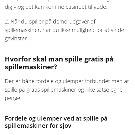
dig – og det kan komme casinoet til gode.
2. Når du spiller på demo-udgaver af
spillemaskiner, har du ikke mulighed for at vinde
gevinster.
Hvorfor skal man spille gratis på
spillemaskiner?
Der er både fordele og ulemper forbundet med at
spille på gratis spillemaskiner og ikke satse egne
penge.
Fordele og ulemper ved at spille på
spillemaskiner for sjov