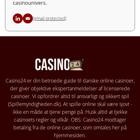
casinounivers.
[email protected]
Casino24 er din betroede guide til danske online casinoer,
der giver objektive ekspertanmeldelser af licenserede
casinoer. Vi opfordrer altid til ansvarligt og sikkert spil
(Spillemyndigheden.dk)
. At spille online skal være sjovt -
ikke en måde at tjene penge på. Husk altid at tjekke
casinoets regler og vilkår. OBS: Casino24 modtager
betaling fra de online casinoer, som omtales her på
hjemmesiden.