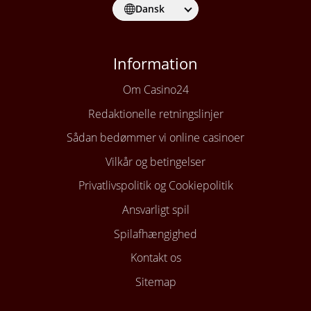
Dansk
Information
Om Casino24
Redaktionelle retningslinjer
Sådan bedømmer vi online casinoer
Vilkår og betingelser
Privatlivspolitik og Cookiepolitik
Ansvarligt spil
Spilafhængighed
Kontakt os
Sitemap