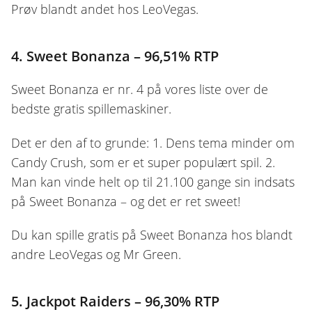
Prøv blandt andet hos LeoVegas.
4. Sweet Bonanza – 96,51% RTP
Sweet Bonanza er nr. 4 på vores liste over de
bedste gratis spillemaskiner.
Det er den af to grunde: 1. Dens tema minder om
Candy Crush, som er et super populært spil. 2.
Man kan vinde helt op til 21.100 gange sin indsats
på Sweet Bonanza – og det er ret sweet!
Du kan spille gratis på Sweet Bonanza hos blandt
andre LeoVegas og Mr Green.
5. Jackpot Raiders – 96,30% RTP