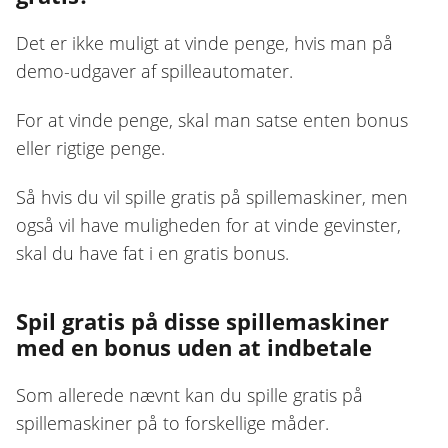
Det er ikke muligt at vinde penge, hvis man på
demo-udgaver af spilleautomater.
For at vinde penge, skal man satse enten bonus
eller rigtige penge.
Så hvis du vil spille gratis på spillemaskiner, men
også vil have muligheden for at vinde gevinster,
skal du have fat i en gratis bonus.
Spil gratis på disse spillemaskiner
med en bonus uden at indbetale
Som allerede nævnt kan du spille gratis på
spillemaskiner på to forskellige måder.