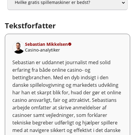
Hvilke gratis spillemaskiner er bedst?
Tekstforfatter
Sebastian Mikkelsen
Casino-analytiker
Sebastian er uddannet journalist med solid
erfaring fra både online casino- og
bettingbranchen. Med en dyb indsigt i den
danske spillelovgivning og markedets udvikling
har han et skarpt blik for, hvad der gør et online
casino ansvarligt, fair og attraktivt. Sebastians
arbejde omfatter at skrive anmeldelser af
casinoer samt vejledninger, som forklarer
tekniske begreber udførligt og hjælper spillere
med at navigere sikkert og effektivt i det danske