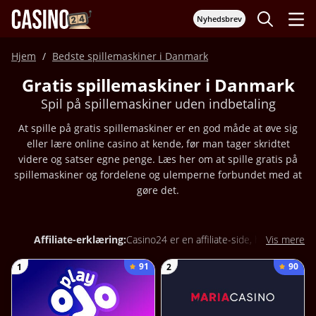
Nyhedsbrev
Hjem
Bedste spillemaskiner i Danmark
Gratis spillemaskiner i Danmark
Spil på spillemaskiner uden indbetaling
At spille på gratis spillemaskiner er en god måde at øve sig
eller lære online casino at kende, før man tager skridtet
videre og satser egne penge. Læs her om at spille gratis på
spillemaskiner og fordelene og ulemperne forbundet med at
gøre det.
Affiliate-erklæring:
Casino24 er en affiliate-side, hvor vi
Vis mere
modtager en provision, hvis du klikker på et link og laver en
91
90
1
2
indbetaling. Det er helt uden ekstra omkostninger for dig. Vores
mål hos Casino24 er at give spillere de bedste casinotilbud, som
er skræddersyet til deres behov.