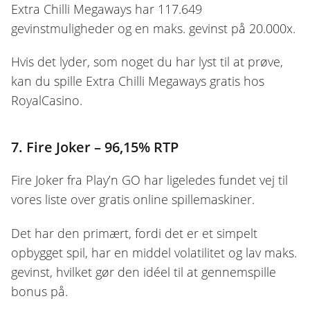
Extra Chilli Megaways har 117.649
gevinstmuligheder og en maks. gevinst på 20.000x.
Hvis det lyder, som noget du har lyst til at prøve,
kan du spille Extra Chilli Megaways gratis hos
RoyalCasino.
7. Fire Joker – 96,15% RTP
Fire Joker fra Play’n GO har ligeledes fundet vej til
vores liste over gratis online spillemaskiner.
Det har den primært, fordi det er et simpelt
opbygget spil, har en middel volatilitet og lav maks.
gevinst, hvilket gør den idéel til at gennemspille
bonus på.