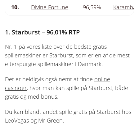
10.
Divine Fortune
96,59%
Karamba
1. Starburst – 96,01% RTP
Nr. 1 på vores liste over de bedste gratis
spillemaskiner er
Starburst
, som er en af de mest
efterspurgte spillemaskiner i Danmark.
Det er heldigvis også nemt at finde
online
casinoer
, hvor man kan spille på Starburst, både
gratis og med bonus.
Du kan blandt andet spille gratis på Starburst hos
LeoVegas og Mr Green.