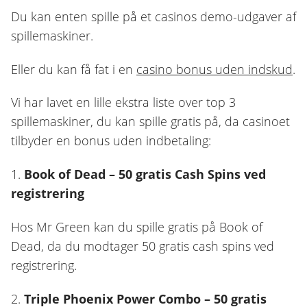
Du kan enten spille på et casinos demo-udgaver af
spillemaskiner.
Eller du kan få fat i en
casino bonus uden indskud
.
Vi har lavet en lille ekstra liste over top 3
spillemaskiner, du kan spille gratis på, da casinoet
tilbyder en bonus uden indbetaling:
1.
Book of Dead – 50 gratis Cash Spins ved
registrering
Hos Mr Green kan du spille gratis på Book of
Dead, da du modtager 50 gratis cash spins ved
registrering.
2.
Triple Phoenix Power Combo – 50 gratis