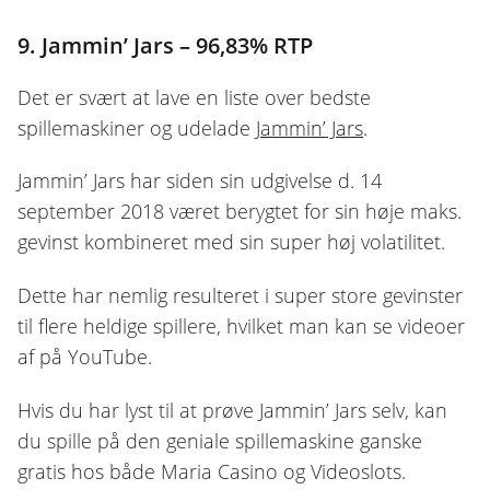
9. Jammin’ Jars – 96,83% RTP
Det er svært at lave en liste over bedste
spillemaskiner og udelade
Jammin’ Jars
.
Jammin’ Jars har siden sin udgivelse d. 14
september 2018 været berygtet for sin høje maks.
gevinst kombineret med sin super høj volatilitet.
Dette har nemlig resulteret i super store gevinster
til flere heldige spillere, hvilket man kan se videoer
af på YouTube.
Hvis du har lyst til at prøve Jammin’ Jars selv, kan
du spille på den geniale spillemaskine ganske
gratis hos både Maria Casino og Videoslots.