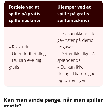
Fordele ved at
Ulemper ved at
spille på gratis
spille på gratis
spillemaskiner
spillemaskiner
– Du kan ikke vinde
gevinster på demo-
– Risikofrit
udgaver
– Uden indbetaling
– Det er ikke lige så
– Du kan øve dig
spændende
gratis
– Du kan ikke
deltage i kampagner
og turneringer
Kan man vinde penge, når man spiller
gratis?