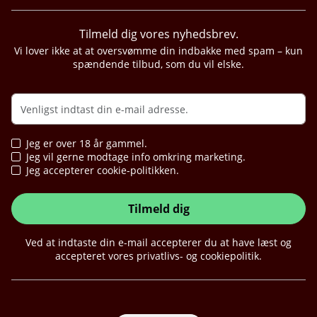
Tilmeld dig vores nyhedsbrev.
Vi lover ikke at at oversvømme din indbakke med spam – kun
spændende tilbud, som du vil elske.
Jeg er over 18 år gammel.
Jeg vil gerne modtage info omkring marketing.
Jeg accepterer cookie-politikken.
Tilmeld dig
Ved at indtaste din e-mail accepterer du at have læst og
accepteret vores privatlivs- og cookiepolitik.