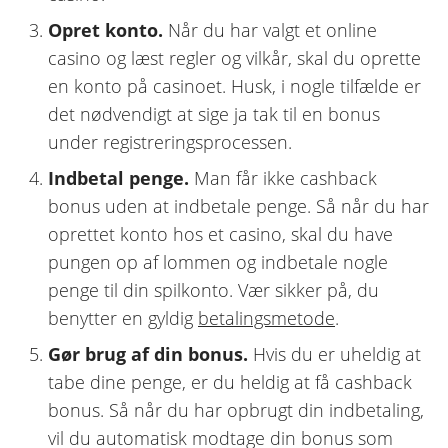
Opret konto.
Når du har valgt et online
casino og læst regler og vilkår, skal du oprette
en konto på casinoet. Husk, i nogle tilfælde er
det nødvendigt at sige ja tak til en bonus
under registreringsprocessen.
Indbetal penge.
Man får ikke cashback
bonus uden at indbetale penge. Så når du har
oprettet konto hos et casino, skal du have
pungen op af lommen og indbetale nogle
penge til din spilkonto. Vær sikker på, du
benytter en gyldig
betalingsmetode
.
Gør brug af din bonus.
Hvis du er uheldig at
tabe dine penge, er du heldig at få cashback
bonus. Så når du har opbrugt din indbetaling,
vil du automatisk modtage din bonus som