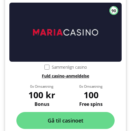
90
Sammenlign casino
Fuld casino-anmeldelse
0x Omsætning
0x Omsætning
100 kr
100
Bonus
Free spins
Gå til casinoet