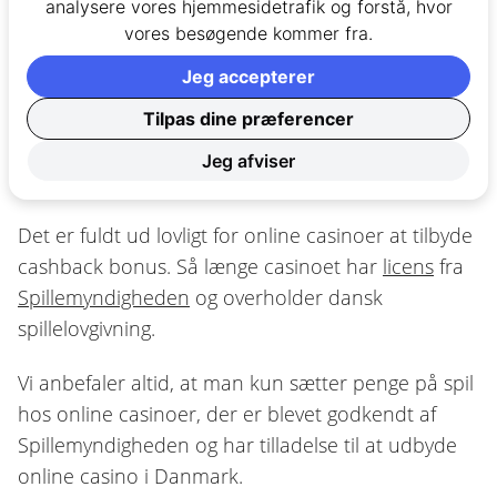
analysere vores hjemmesidetrafik og forstå, hvor
At cashback bonusser som regel bliver tilbudt på
vores besøgende kommer fra.
bestemte ugedage eller gennem et VIP-program.
Jeg accepterer
Tilpas dine præferencer
Er cashback casino bonusser sikre og
Jeg afviser
lovlige i Danmark?
Det er fuldt ud lovligt for online casinoer at tilbyde
cashback bonus. Så længe casinoet har
licens
fra
Spillemyndigheden
og overholder dansk
spillelovgivning.
Vi anbefaler altid, at man kun sætter penge på spil
hos online casinoer, der er blevet godkendt af
Spillemyndigheden og har tilladelse til at udbyde
online casino i Danmark.