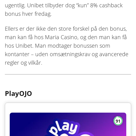
og Jingle Spins | Skrill og Neteller er ikke gyldige til denne bonus |
ugentlig. Unibet tilbyder dog “kun” 8% cashback
Regler og vilkår gælder
bonus hver fredag.
Ellers er der ikke den store forskel på den bonus,
man kan få hos Maria Casino, og den man kan få
hos Unibet. Man modtager bonussen som
kontanter – uden omsætningskrav og avancerede
regler og vilkår.
PlayOJO
91