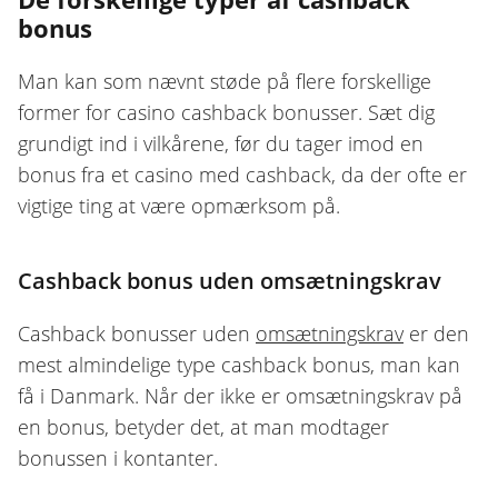
bonus
Man kan som nævnt støde på flere forskellige
former for casino cashback bonusser. Sæt dig
grundigt ind i vilkårene, før du tager imod en
bonus fra et casino med cashback, da der ofte er
vigtige ting at være opmærksom på.
Cashback bonus uden omsætningskrav
Cashback bonusser uden
omsætningskrav
er den
mest almindelige type cashback bonus, man kan
få i Danmark. Når der ikke er omsætningskrav på
en bonus, betyder det, at man modtager
bonussen i kontanter.