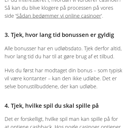
Så kan du blive klogere på processen på vores
side ‘
Sådan bedømmer vi online casinoer
‘.
3. Tjek, hvor lang tid bonussen er gyldig
Alle bonusser har en udløbsdato. Tjek derfor altid,
hvor lang tid du har til at gøre brug af et tilbud.
Hvis du først har modtaget din bonus – som typisk
vil være kontanter – kan den ikke udløbe. Det er
selve bonustilbuddene, der kan udløbe.
4. Tjek, hvilke spil du skal spille på
Det er forskelligt, hvilke spil man kan spille på for
at optjene cashback. Hos nogle casinoer optjener