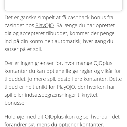
om spilafhængighed | |
spillemyndigheden.dk
| Gælder kun nye
spillere | Indbetal min. 100 kr. | Modtag 50 free spins uden
omsætningskrav til Book of Dead | Spin-værdi: 2 kr. |
Regler og vilkår
Det er ganske simpelt at få cashback bonus fra
gælder
casinoet hos
PlayOJO
. Så længe du har oprettet
dig og accepteret tilbuddet, kommer der penge
ind på din konto helt automatisk, hver gang du
satser på et spil.
Der er ingen grænser for, hvor mange OJOplus
kontanter du kan optjene ifølge regler og vilkår for
tilbuddet. Jo mere spil, desto flere kontanter. Dette
tilbud er helt unikt for PlayOJO, der hverken har
spil eller indsatsbegrænsninger tilknyttet
bonussen.
Hold øje med dit OJOplus ikon og se, hvordan det
forandrer sig, mens du optjener kontanter.