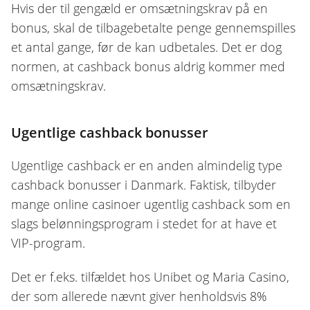
Hvis der til gengæld er omsætningskrav på en
bonus, skal de tilbagebetalte penge gennemspilles
et antal gange, før de kan udbetales. Det er dog
normen, at cashback bonus aldrig kommer med
omsætningskrav.
Ugentlige cashback bonusser
Ugentlige cashback er en anden almindelig type
cashback bonusser i Danmark. Faktisk, tilbyder
mange online casinoer ugentlig cashback som en
slags belønningsprogram i stedet for at have et
VIP-program.
Det er f.eks. tilfældet hos Unibet og Maria Casino,
der som allerede nævnt giver henholdsvis 8%