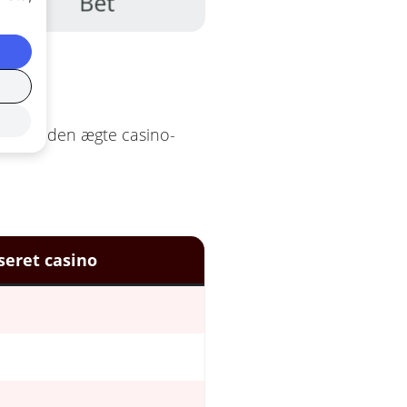
opleve den ægte casino-
seret casino