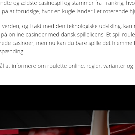
endte og ældste casinospil og stammer fra Frankrig, hv
 ud på at forudsige, hvor en kugle lander i et roterende 
le verden, og i takt med den teknologiske udvikling, kan 
r på
online casinoer
med dansk spillelicens. Et spil roul
rede casinoer, men nu kan du bare spille det hjemme f
 spænding.
ål at informere om roulette online, regler, varianter o