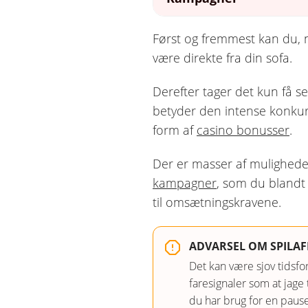
Først og fremmest kan du, n
være direkte fra din sofa.
Derefter tager det kun få s
betyder den intense konkurre
form af
casino bonusser
.
Der er masser af muligheder
kampagner
, som du blandt 
til omsætningskravene.
ADVARSEL OM SPILA
Det kan være sjov tidsfor
faresignaler som at jage
du har brug for en paus