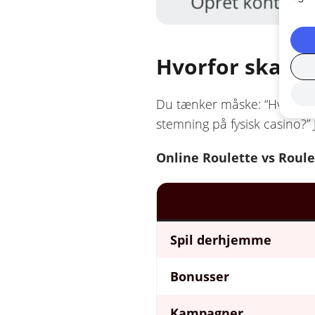
Hvorfor skal ma
Du tænker måske: “Hvorfor 
stemning på fysisk casino?” 
Online Roulette vs Roul
Spil derhjemme
Bonusser
Kampagner