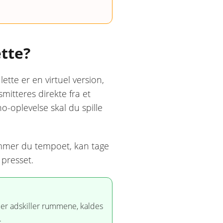
ette?
ette er en virtuel version,
mitteres direkte fra et
no-oplevelse skal du spille
temmer du tempoet, kan tage
 presset.
der adskiller rummene, kaldes
.