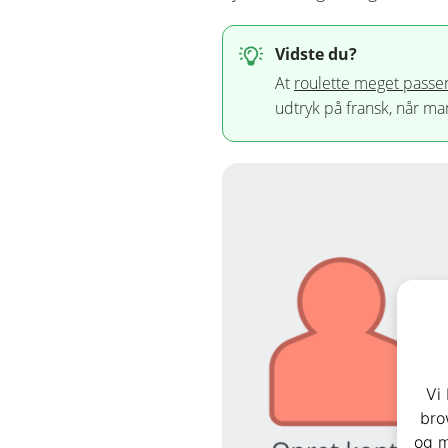
Vidste du?
At
roulette meget passend
udtryk på fransk, når man 
Vi
bro
og m