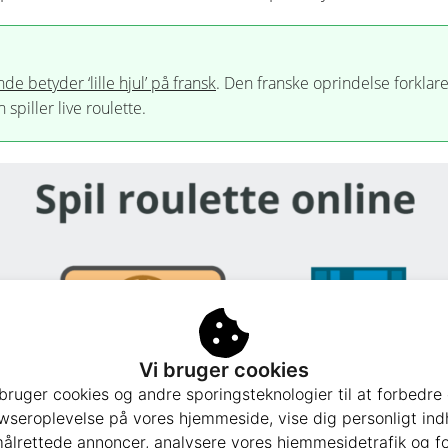
e betyder ‘lille hjul’ på fransk
. Den franske oprindelse forklare
spiller live roulette.
Vi bruger cookies
 bruger cookies og andre sporingsteknologier til at forbedre 
wseroplevelse på vores hjemmeside, vise dig personligt ind
ålrettede annoncer, analysere vores hjemmesidetrafik og fo