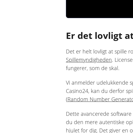
Er det lovligt 
Det er helt lovligt at spille
Spillemyndigheden
. Licens
fungerer, som de skal.
Vi anmelder udelukkende s
Casino24, kan du derfor spi
(
Random Number Generat
Dette avancerede software g
du den mere autentiske ople
hjulet for dig. Det giver en