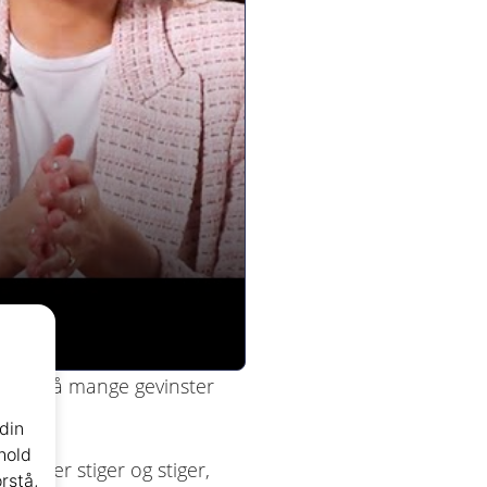
etale så mange gevinster
din
hold
vinster stiger og stiger,
rstå,