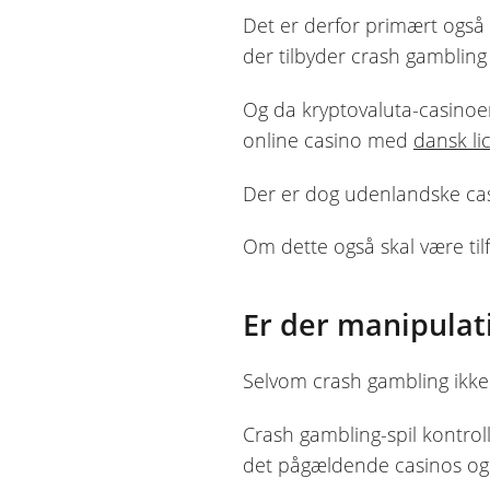
Det er derfor primært også
der tilbyder crash gambling i
Og da kryptovaluta-casinoer 
online casino med
dansk li
Der er dog udenlandske casi
Om dette også skal være til
Er der manipulat
Selvom crash gambling ikke e
Crash gambling-spil kontro
det pågældende casinos og s