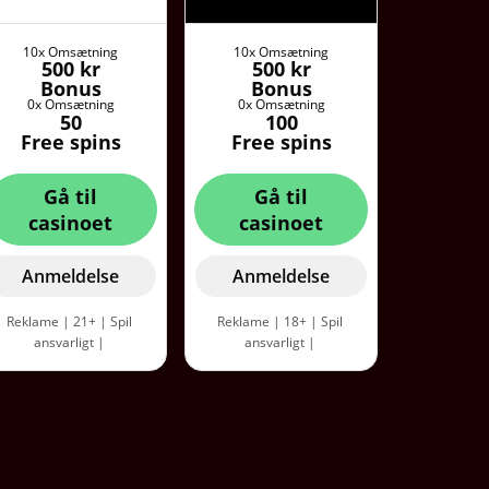
10x Omsætning
10x Omsætning
500 kr
500 kr
Bonus
Bonus
0x Omsætning
0x Omsætning
50
100
Free spins
Free spins
Gå til
Gå til
casinoet
casinoet
Anmeldelse
Anmeldelse
Reklame | 21+ | Spil
Reklame | 18+ | Spil
ansvarligt |
ansvarligt |
Selvudelukkelse via
Selvudelukkelse via
Rofus.nu| Kontakt
Rofus.nu
| Kontakt
Spillemyndighedens
Spillemyndighedens
ælpelinje på StopSpillet –
hjælpelinje på
StopSpillet
–
rådgivning om
rådgivning om
spilafhængighed | |
spilafhængighed | |
spillemyndigheden.dk
|
spillemyndigheden.dk
|