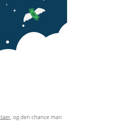
utaer
, og den chance man