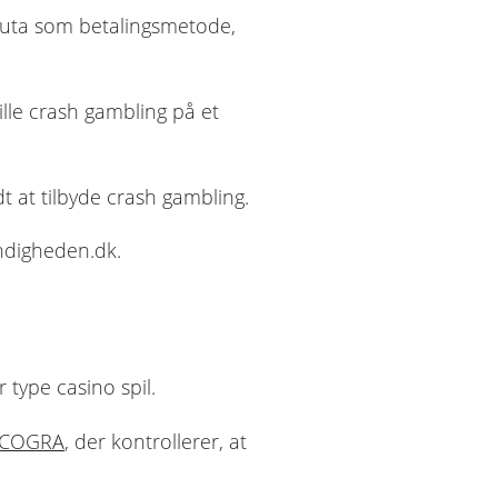
luta som betalingsmetode,
ille crash gambling på et
 at tilbyde crash gambling.
yndigheden.dk.
 type casino spil.
COGRA
, der kontrollerer, at