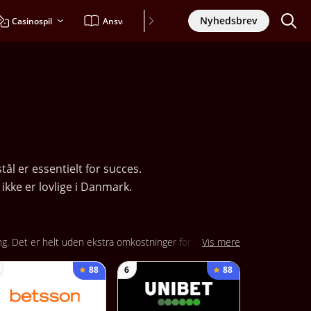
Nyhedsbrev
Casinospil
Ansvarligt spil
tål er essentielt for succes.
 ikke er lovlige i Danmark.
ling. Det er helt uden ekstra omkostninger for dig. Vores
Vis mere
 deres behov.
88
88
6