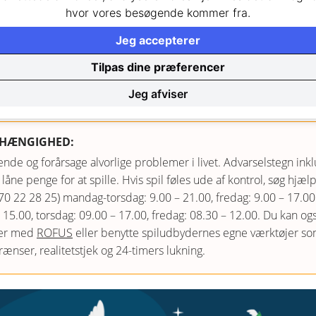
demålet er forbi.
hvor vores besøgende kommer fra.
Jeg accepterer
 gambling er: Trykkede du på cash out, før linjen crashe
rskellen på vind og tab i crash spil.
Tilpas dine præferencer
Jeg afviser
kke på cash out, før linjen crasher, vinder du. Hvis du ik
FHÆNGIGHED:
de og forårsage alvorlige problemer i livet. Advarselstegn inklud
låne penge for at spille. Hvis spil føles ude af kontrol, søg hj
70 22 28 25) mandag-torsdag: 9.00 – 21.00, fredag: 9.00 – 17.00
5.00, torsdag: 09.00 – 17.00, fredag: 08.30 – 12.00. Du kan ogs
oer med
ROFUS
eller benytte spiludbydernes egne værktøjer s
rænser, realitetstjek og 24-timers lukning.