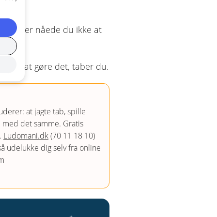
de, eller nåede du ikke at
ke når at gøre det, taber du.
erer: at jagte tab, spille
ælp med det samme. Gratis
.
Ludomani.dk
(70 11 18 10)
å udelukke dig selv fra online
om