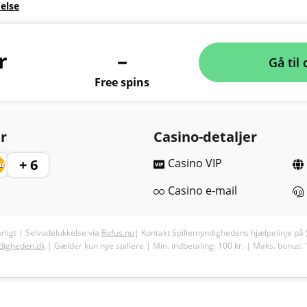
else
r
–
Gå til
Free spins
r
Casino-detaljer
+ 6
Casino VIP
Casino e-mail
rligt | Selvudelukkelse via
Rofus.nu
| Kontakt Spillemyndighedens hjælpelinje på
digheden.dk
| Gælder kun nye spillere | Min. indbetaling: 100 kr. | Maks. bonus:
for 60 dage | Eksempel: Indbetal 100 kr., få 100 kr. bonus og gennemspil 1.000 kr. 
av | Paysafecard, Skrill og Neteller er ikke gyldige til denne bonus |
Regler og 