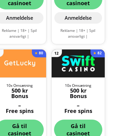
casinoet
casinoet
Anmeldelse
Anmeldelse
Reklame | 18+ | Spil
Reklame | 18+ | Spil
ansvarligt |
ansvarligt |
Selvudelukkelse via
Selvudelukkelse via
Rofus.nu
| Kontakt
Rofus.nu
| Kontakt
80
82
1
12
Spillemyndighedens
Spillemyndighedens
jælpelinje på
StopSpillet
–
hjælpelinje på
StopSpillet
–
rådgivning om
rådgivning om
spilafhængighed | |
spilafhængighed | |
spillemyndigheden.dk
|
spillemyndigheden.dk
|
ælder kun nye spillere |
Gælder kun nye spillere |
10x Omsætning
10x Omsætning
Min. indbetaling: 40 kr. |
Min. indbetaling: 100 kr. |
500 kr
500 kr
Maks. bonus: 1.000 kr. |
Maks. bonus: 500 kr. |
Bonus
Bonus
Omsætningskrav: 10x
Omsætningskrav: 10x
–
–
indbetaling + 10x
indbetaling + 10x
Free spins
Free spins
bonusbeløb inden for 60
bonusbeløb inden for 60
age | Eksempel: Indbetal
dage | Eksempel: Indbetal
0 kr., få 100 kr. bonus og
100 kr., få 100 kr. bonus og
Gå til
Gå til
gennemspil 2.000 kr. |
gennemspil 2.000 kr. |
casinoet
casinoet
isse spil bidrager ikke til
Visse spil bidrager ikke til