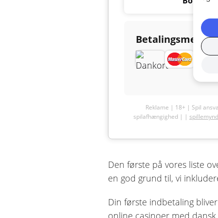
Bonus
Betalingsmetode
Reklame | 18+ | Spil ansva
spilafhængighed | |
spillemyn
indbetaling + 10x bonusbeløb ind
omsætningskrav | Maks. indsats me
Den første på vores liste ov
en god grund til, vi inklude
Din første indbetaling blive
online casinoer med dansk l