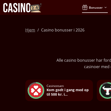
Bonusser
Hjem
Casino bonusser i 2026
Alle casino bonusser har for
casinoer med d
Casinostuen
Kom godt i gang med op
til 500 kr. i
velkomstbonus