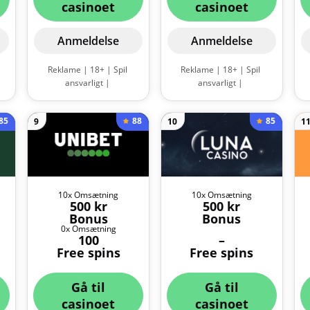
casinoet
casinoet
Anmeldelse
Anmeldelse
Reklame | 18+ | Spil
Reklame | 18+ | Spil
ansvarligt |
ansvarligt |
Selvudelukkelse via
Selvudelukkelse via
Rofus.nu
| Kontakt
Rofus.nu
| Kontakt
85
88
85
9
10
1
Spillemyndighedens
Spillemyndighedens
t
–
hjælpelinje på
StopSpillet
–
hjælpelinje på
StopSpillet
–
h
rådgivning om
rådgivning om
spilafhængighed | |
spilafhængighed | |
spillemyndigheden.dk
|
spillemyndigheden.dk
|
|
Gælder kun nye spillere |
Gælder kun nye spillere |
G
10x Omsætning
10x Omsætning
|
Min. indbetaling: 100 kr. |
Min. indbetaling: 100 kr. |
500 kr
500 kr
|
Maks. bonus: 1.000 kr. |
Maks. bonus: 1.000 kr. |
Bonus
Bonus
Omsætningskrav: 10x
Omsætningskrav: 10x
0x Omsætning
100
–
indbetaling + 10x
indbetaling + 10x bonus
Free spins
Free spins
bonusbeløb inden for 60
inden for 60 dage |
.,
dage | Eksempel: Indbetal
Eksempel: Indbetal 100 kr.,
d
100 kr., få 100 kr. bonus og
få 100 kr. bonus og
10
Gå til
Gå til
gennemspil 2.000 kr. |
gennemspil 2.000 kr. |
casinoet
casinoet
l
Visse spil bidrager ikke til
Visse spil bidrager ikke til
V