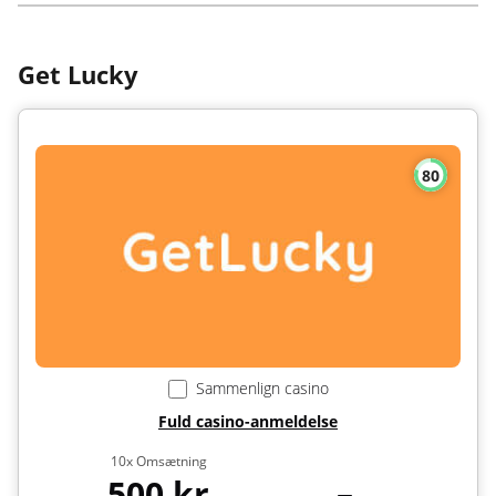
Get Lucky
80
Sammenlign casino
Fuld casino-anmeldelse
10x Omsætning
500 kr
–