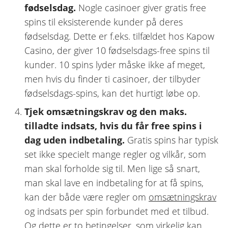
fødselsdag.
Nogle casinoer giver gratis free
spins til eksisterende kunder på deres
fødselsdag. Dette er f.eks. tilfældet hos Kapow
Casino, der giver 10 fødselsdags-free spins til
kunder. 10 spins lyder måske ikke af meget,
men hvis du finder ti casinoer, der tilbyder
fødselsdags-spins, kan det hurtigt løbe op.
Tjek omsætningskrav og den maks.
tilladte indsats, hvis du får free spins i
dag uden indbetaling.
Gratis spins har typisk
set ikke specielt mange regler og vilkår, som
man skal forholde sig til. Men lige så snart,
man skal lave en indbetaling for at få spins,
kan der både være regler om
omsætningskrav
og indsats per spin forbundet med et tilbud.
Og dette er to betingelser, som virkelig kan