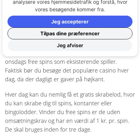
analysere vores hjemmesidetrafik og forstå, hvor
vores besøgende kommer fra.
Reklame | 18+ | Spil ansvarligt | Selvudelukkelse via
Rofus.nu
|
Jeg accepterer
Kontakt Spillemyndighedens hjælpelinje på
StopSpillet
– rådgivning
om spilafhængighed | |
spillemyndigheden.dk
| Gælder kun nye
Tilpas dine præferencer
spillere | For indbetalingsbonus er min. indbetaling: 100 kr. | Maks.
bonus: 1.000 kr. | Omsætningskrav: 10x bonusbeløb inden for 60
Jeg afviser
dage | Eksempel: Indbetal 100 kr., få 100 kr. bonus og gennemspil
Bet365
er stedet at gå hen, hvis du søger efter
1.000 kr. |
Regler og vilkår gælder
onsdags free spins som eksisterende spiller.
Faktisk bør du besøge det populære casino hver
dag, da der dagligt er gaver på højkant.
Hver dag kan du nemlig få et gratis skrabelod, hvor
du kan skrabe dig til spins, kontanter eller
bingolodder. Vinder du free spins er de uden
omsætningskrav og har en værdi af 1 kr. pr. spin.
De skal bruges inden for tre dage.