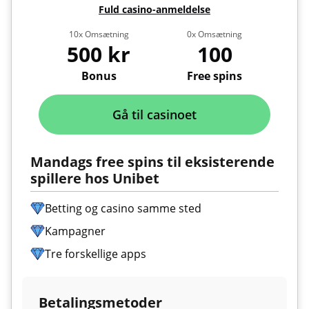
Fuld casino-anmeldelse
10x Omsætning
0x Omsætning
500 kr
100
Bonus
Free spins
Gå til casinoet
Mandags free spins til eksisterende
spillere hos Unibet
Betting og casino samme sted
Kampagner
Tre forskellige apps
Betalingsmetoder