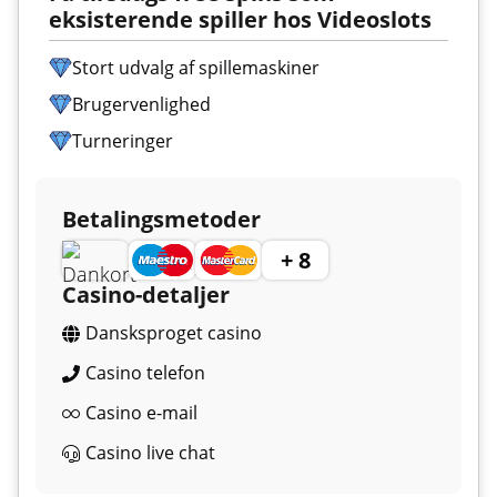
eksisterende spiller hos Videoslots
Stort udvalg af spillemaskiner
Brugervenlighed
Turneringer
Betalingsmetoder
+ 8
Casino-detaljer
Dansksproget casino
Casino telefon
Casino e-mail
Casino live chat