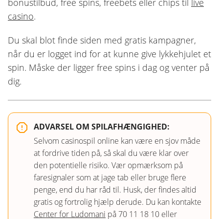
bonustilbud, free spins, freebets eller chips til
live
casino
.
Du skal blot finde siden med gratis kampagner,
når du er logget ind for at kunne give lykkehjulet et
spin. Måske der ligger free spins i dag og venter på
dig.
ADVARSEL OM SPILAFHÆNGIGHED:
Selvom casinospil online kan være en sjov måde
at fordrive tiden på, så skal du være klar over
den potentielle risiko. Vær opmærksom på
faresignaler som at jage tab eller bruge flere
penge, end du har råd til. Husk, der findes altid
gratis og fortrolig hjælp derude. Du kan kontakte
Center for Ludomani
på 70 11 18 10 eller