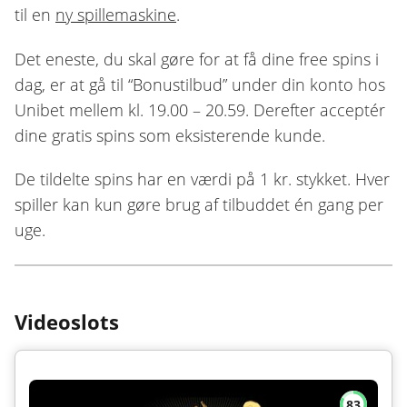
og Jingle Spins | Skrill og Neteller er ikke gyldige til denne bonus |
til en
ny spillemaskine
.
Regler og vilkår gælder
Det eneste, du skal gøre for at få dine free spins i
dag, er at gå til “Bonustilbud” under din konto hos
Unibet mellem kl. 19.00 – 20.59. Derefter acceptér
dine gratis spins som eksisterende kunde.
De tildelte spins har en værdi på 1 kr. stykket. Hver
spiller kan kun gøre brug af tilbuddet én gang per
uge.
Videoslots
83