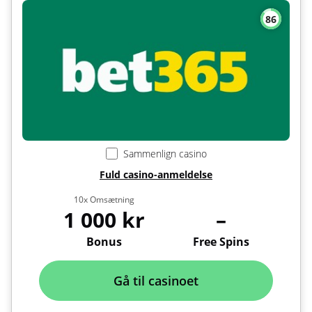
86
Sammenlign casino
Fuld casino-anmeldelse
10x Omsætning
1 000 kr
–
Bonus
Free Spins
Gå til casinoet