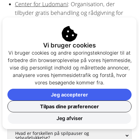
Center for Ludomani
: Organisation, der
tilbyder gratis behandling og rådgivning for
både spillere og pårørende (70 11 18 10).
Gamblers Anonymous
: Er et internationalt
fællesskab, hvor man kan dele erfaringer og få
Vi bruger cookies
støtte fra hinanden gennem møder og
Vi bruger cookies og andre sporingsteknologier til at
netværk.
forbedre din browseroplevelse på vores hjemmeside,
vise dig personligt indhold og målrettede annoncer,
Husk at række ud, hvis du har tabt kontrollen og
analysere vores hjemmesidetrafik og forstå, hvor
vores besøgende kommer fra.
har brug for hjælp til at komme tilbage på rette
spor.
Jeg accepterer
Tilpas dine præferencer
Ofte stillede spørgsmål
Jeg afviser
Hvad er forskellen på spilpauser og
selvudelukkelse?