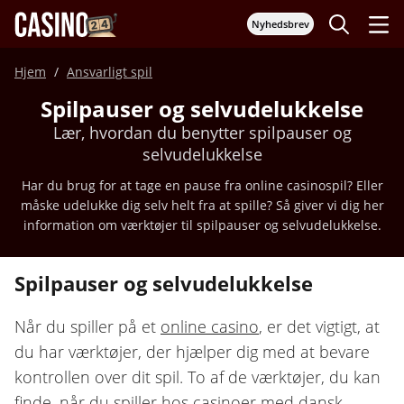
Nyhedsbrev
Hjem
Ansvarligt spil
Spilpauser og selvudelukkelse
Lær, hvordan du benytter spilpauser og
selvudelukkelse
Har du brug for at tage en pause fra online casinospil? Eller
måske udelukke dig selv helt fra at spille? Så giver vi dig her
information om værktøjer til spilpauser og selvudelukkelse.
Spilpauser og selvudelukkelse
Når du spiller på et
online casino
, er det vigtigt, at
du har værktøjer, der hjælper dig med at bevare
kontrollen over dit spil. To af de værktøjer, du kan
finde, når du spiller hos casinoer med
dansk