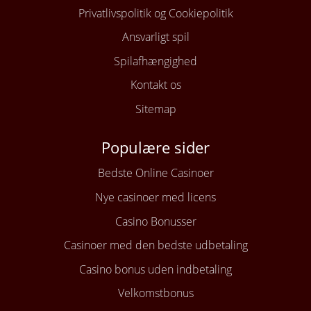
Privatlivspolitik og Cookiepolitik
Ansvarligt spil
Spilafhængighed
Kontakt os
Sitemap
Populære sider
Bedste Online Casinoer
Nye casinoer med licens
Casino Bonusser
Casinoer med den bedste udbetaling
Casino bonus uden indbetaling
Velkomstbonus