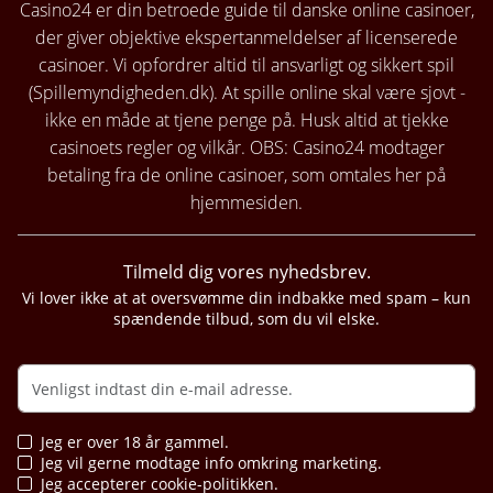
Casino24 er din betroede guide til danske online casinoer,
der giver objektive ekspertanmeldelser af licenserede
casinoer. Vi opfordrer altid til ansvarligt og sikkert spil
(Spillemyndigheden.dk)
. At spille online skal være sjovt -
ikke en måde at tjene penge på. Husk altid at tjekke
casinoets regler og vilkår. OBS: Casino24 modtager
betaling fra de online casinoer, som omtales her på
hjemmesiden.
Tilmeld dig vores nyhedsbrev.
Vi lover ikke at at oversvømme din indbakke med spam – kun
spændende tilbud, som du vil elske.
Jeg er over 18 år gammel.
Jeg vil gerne modtage info omkring marketing.
Jeg accepterer cookie-politikken.