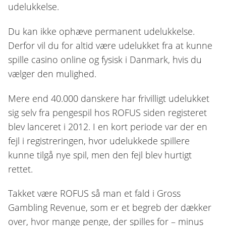
udelukkelse.
Du kan ikke ophæve permanent udelukkelse.
Derfor vil du for altid være udelukket fra at kunne
spille casino online og fysisk i Danmark, hvis du
vælger den mulighed.
Mere end 40.000 danskere har frivilligt udelukket
sig selv fra pengespil hos ROFUS siden registeret
blev lanceret i 2012. I en kort periode var der en
fejl i registreringen, hvor udelukkede spillere
kunne tilgå nye spil, men den fejl blev hurtigt
rettet.
Takket være ROFUS så man et fald i Gross
Gambling Revenue, som er et begreb der dækker
over, hvor mange penge, der spilles for – minus