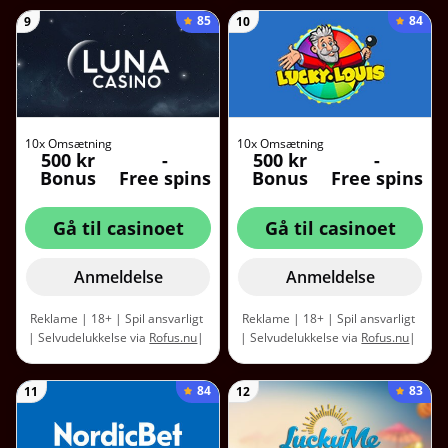
hjælpelinje på
StopSpillet
–
hjælpelinje på
StopSpillet
–
Millions eller Playboy Fortunes
Reactoonz og Jingle Spins | Skrill
85
84
9
10
rådgivning om spilafhængighed
rådgivning om spilafhængighed
King Millions |
Regler og vilkår
og Neteller er ikke gyldige til
| |
spillemyndigheden.dk
|
| |
spillemyndigheden.dk
|
gælder
denne bonus |
Regler og vilkår
Gælder kun nye spillere | Min.
Gælder kun nye spillere | Min.
gælder
indbetaling: 100 kr. | Maks.
indbetaling: 100 kr. | Maks.
bonus: 1.000 kr. |
bonus: 1.000 kr. |
Omsætningskrav: 5x indbetaling
Omsætningskrav: 10x
+ 5x bonus inden for 60 dage |
indbetaling + 10x bonusbeløb
10x Omsætning
10x Omsætning
500 kr
-
500 kr
-
Eksempel: Indbetal 100 kr., få
inden for 60 dage | Eksempel:
Bonus
Free spins
Bonus
Free spins
100 kr. bonus og gennemspil
Indbetal 100 kr., få 100 kr. bonus
1.000 kr. | Visse spil bidrager
og gennemspil 2.000 kr. | Visse
ikke til omsætningskrav |
spil bidrager ikke til
Gå til casinoet
Gå til casinoet
Paysafecard, Skrill og Neteller er
omsætningskrav | Maks. indsats
ikke gyldige til denne bonus |
med bonuspenge er 50 kr. | Evt.
Regler og vilkår gælder
gevinster ved spil over maks.
Anmeldelse
Anmeldelse
indsats fjernes | Skrill og
Neteller er ikke gyldige til denne
Reklame | 18+ | Spil ansvarligt
Reklame | 18+ | Spil ansvarligt
bonus |
Regler og vilkår gælder
| Selvudelukkelse via
Rofus.nu
|
| Selvudelukkelse via
Rofus.nu
|
Kontakt Spillemyndighedens
Kontakt Spillemyndighedens
hjælpelinje på
StopSpillet
–
hjælpelinje på
StopSpillet
–
84
83
11
12
rådgivning om spilafhængighed
rådgivning om spilafhængighed
| |
spillemyndigheden.dk
|
| |
spillemyndigheden.dk
|
Gælder kun nye spillere | Min.
Gælder kun nye spillere | Min.