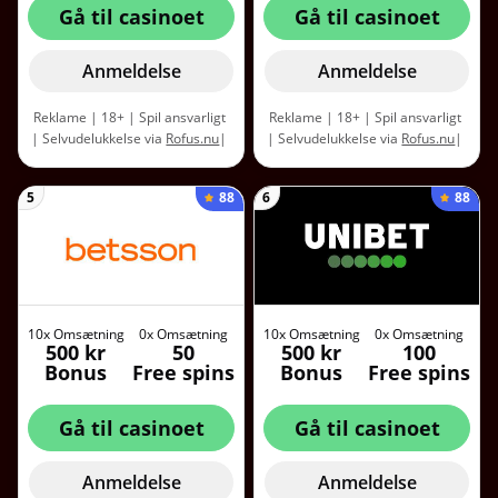
For live casino bonus skal der
Gå til casinoet
Gå til casinoet
spilles for 100 kr. på live casino
for at modtage 100 kr. i
kontanter i bonus | Spil på
Anmeldelse
Anmeldelse
Bingo, Video Poker og Slots
tæller ikke med |
Regler og
Reklame | 18+ | Spil ansvarligt
Reklame | 18+ | Spil ansvarligt
vilkår gælder
| Selvudelukkelse via
Rofus.nu
|
| Selvudelukkelse via
Rofus.nu
|
Kontakt Spillemyndighedens
Kontakt Spillemyndighedens
hjælpelinje på
StopSpillet
–
hjælpelinje på
StopSpillet
–
88
88
5
6
rådgivning om spilafhængighed
rådgivning om spilafhængighed
| |
spillemyndigheden.dk
|
| |
spillemyndigheden.dk
|
Gælder kun nye spillere | Min.
Gælder kun nye spillere | Min.
indbetaling: 100 kr. | Maks.
indbetaling: 100 kr. | Maks.
bonus: 1.000 kr. |
bonus: 1.000 kr. |
Omsætningskrav: 10x
Omsætningskrav: 10x
indbetaling + 10x bonusbeløb
indbetaling + 10x bonusbeløb
10x Omsætning
0x Omsætning
10x Omsætning
0x Omsætning
500 kr
50
500 kr
100
inden for 60 dage | Eksempel:
inden for 60 dage | Eksempel:
Bonus
Free spins
Bonus
Free spins
Indbetal 100 kr., få 100 kr. bonus
Indbetal 100 kr., få 100 kr. bonus
og gennemspil 2.000 kr. | Visse
og gennemspil 2.000 kr. | Visse
spil bidrager ikke til
spil bidrager ikke til
Gå til casinoet
Gå til casinoet
omsætningskrav | Maks. indsats
omsætningskrav | Maks. indsats
med bonuspenge er 50 kr. | Evt.
med bonuspenge er 50 kr. | Evt.
gevinster ved spil over maks.
gevinster ved spil over maks.
Anmeldelse
Anmeldelse
indsats fjernes | Skrill og
indsats fjernes | Skrill og