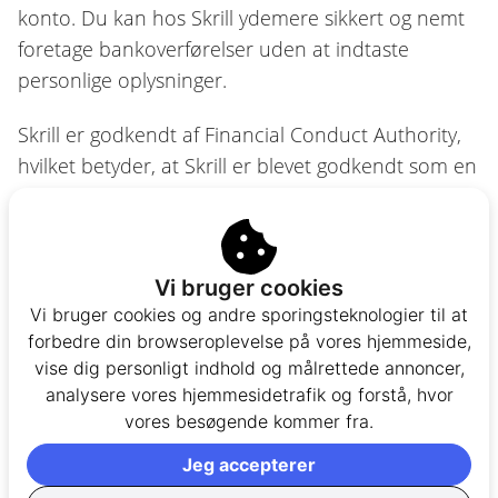
konto. Du kan hos Skrill ydemere sikkert og nemt
foretage bankoverførelser uden at indtaste
personlige oplysninger.
Skrill er godkendt af Financial Conduct Authority,
hvilket betyder, at Skrill er blevet godkendt som en
sikker eWallet. Med dette eksklusive stempel kan
du roligt stole på, at dine penge er i sikkerhed hos
Skrill. Skal du overføre til en anden Skrill-konto er
Vi bruger cookies
alt, hvad du behøver deres e-mailadresse, og du
Vi bruger cookies og andre sporingsteknologier til at
er klar til modtage eller overføre penge.
forbedre din browseroplevelse på vores hjemmeside,
vise dig personligt indhold og målrettede annoncer,
Du har hos Skrill mulighed for selv at vælge valuta,
analysere vores hjemmesidetrafik og forstå, hvor
og Skrill tilbyder et overkommeligt gebyr for dette.
vores besøgende kommer fra.
Danske kunder kan her med fordel vælge DKK
Jeg accepterer
som valuta.