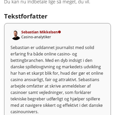
Du kan nu indbetale lige så meget, du vil.
Tekstforfatter
Sebastian Mikkelsen
Casino-analytiker
Sebastian er uddannet journalist med solid
erfaring fra både online casino- og
bettingbranchen. Med en dyb indsigt i den
danske spillelovgivning og markedets udvikling
har han et skarpt blik for, hvad der gør et online
casino ansvarligt, fair og attraktivt. Sebastians
arbejde omfatter at skrive anmeldelser af
casinoer samt vejledninger, som forklarer
tekniske begreber udførligt og hjælper spillere
med at navigere sikkert og effektivt i det danske
casinounivers.