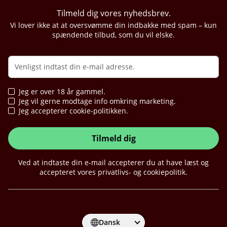
Tilmeld dig vores nyhedsbrev.
Vi lover ikke at at oversvømme din indbakke med spam – kun
spændende tilbud, som du vil elske.
Jeg er over 18 år gammel.
Jeg vil gerne modtage info omkring marketing.
Jeg accepterer cookie-politikken.
Tilmeld dig
Ved at indtaste din e-mail accepterer du at have læst og
accepteret vores privatlivs- og cookiepolitik.
Dansk