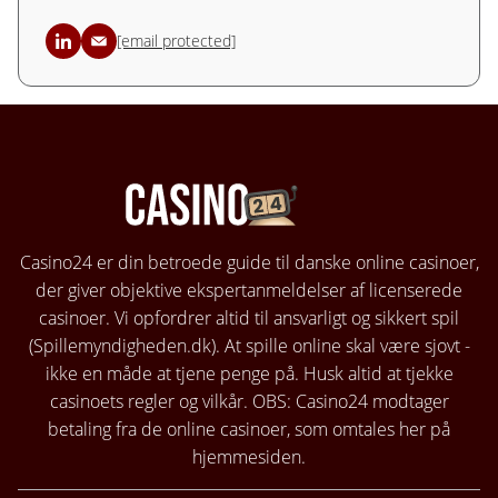
[email protected]
Casino24 er din betroede guide til danske online casinoer,
der giver objektive ekspertanmeldelser af licenserede
casinoer. Vi opfordrer altid til ansvarligt og sikkert spil
(Spillemyndigheden.dk)
. At spille online skal være sjovt -
ikke en måde at tjene penge på. Husk altid at tjekke
casinoets regler og vilkår. OBS: Casino24 modtager
betaling fra de online casinoer, som omtales her på
hjemmesiden.