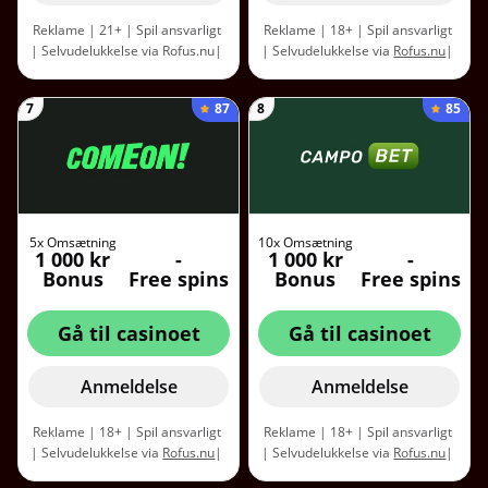
Neteller er ikke gyldige til denne
Neteller er ikke gyldige til denne
Reklame | 21+ | Spil ansvarligt
Reklame | 18+ | Spil ansvarligt
bonus |
Regler og vilkår gælder
bonus |
Regler og vilkår gælder
| Selvudelukkelse via Rofus.nu|
| Selvudelukkelse via
Rofus.nu
|
Kontakt Spillemyndighedens
Kontakt Spillemyndighedens
hjælpelinje på StopSpillet –
hjælpelinje på
StopSpillet
–
87
85
7
8
rådgivning om spilafhængighed
rådgivning om spilafhængighed
| |
spillemyndigheden.dk
|
| |
spillemyndigheden.dk
|
Gælder kun nye spillere | Min.
Gælder kun nye spillere | 100
indbetaling: 100 kr. | Maks.
cash spins til Book of Dead ved
bonus: 500 kr. |
en indbetaling på 100 kr. | Værdi
Omsætningskrav: 10x
1 kr. pr. spin | Spins udløber
indbetaling + 10x bonusbeløb
efter 60 dage | For
5x Omsætning
10x Omsætning
1 000 kr
-
1 000 kr
-
inden for 60 dage | Eksempel:
indbetalingsbonus er min.
Bonus
Free spins
Bonus
Free spins
Indbetal 100 kr., få 100 kr. bonus
indbetaling: 40 kr. | Maks.
og gennemspil 2.000 kr. | Visse
bonus: 500 kr. |
spil bidrager ikke til
Omsætningskrav: 10x
Gå til casinoet
Gå til casinoet
omsætningskrav | Free spins
bonusbeløb inden for 60 dage |
bonus er uden indbetaling og
Eksempel: Indbetal 100 kr., få
omsætningskrav | Værdi 2 kr. pr.
100 kr. bonus og gennemspil
Anmeldelse
Anmeldelse
spin | Skal benyttes inden for 7
1.000 kr. | Kun disse spil tæller
dage | Kun disse spillemaskiner
med i omsætningskravet:
Reklame | 18+ | Spil ansvarligt
Reklame | 18+ | Spil ansvarligt
kan benyttes til free spins
Starburst, Book of Dead, Troll
| Selvudelukkelse via
Rofus.nu
|
| Selvudelukkelse via
Rofus.nu
|
bonussen: Hyper Strike King
Hunters 2, Danish Flip, Bonanza,
Kontakt Spillemyndighedens
Kontakt Spillemyndighedens
Millions, 9 Masks of Fire King
Big Win 777, Fire Joker,