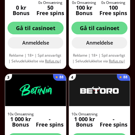
0x Omsætning
0x Omsætning
0x Omsætning
0 kr
50
100 kr
100
Bonus
Free spins
Bonus
Free spins
Gå til casinoet
Gå til casinoet
Anmeldelse
Anmeldelse
Reklame | 18+ | Spil ansvarligt
Reklame | 18+ | Spil ansvarligt
| Selvudelukkelse via
Rofus.nu
|
| Selvudelukkelse via
Rofus.nu
|
Kontakt Spillemyndighedens
Kontakt Spillemyndighedens
hjælpelinje på
StopSpillet
–
hjælpelinje på
StopSpillet
–
88
88
3
4
rådgivning om spilafhængighed
rådgivning om spilafhængighed
| |
spillemyndigheden.dk
|
| |
spillemyndigheden.dk
|
Gælder kun nye spillere |
Gælder kun nye spillere | Min.
Indbetal min. 100 kr. | Modtag
indbetaling: 100 kr. | Spil for 100
50 free spins uden
kr. på spillemaskiner og modtag
omsætningskrav til Book of
100 cash spins til Gemix 2 |
Dead | Spin-værdi: 2 kr. |
Regler
Værdi 1 kr. pr. spin | 60 dage til
10x Omsætning
10x Omsætning
1 000 kr
-
1 000 kr
-
og vilkår gælder
at gennemføre krav for
Bonus
Free spins
Bonus
Free spins
spilbonus | Skrill og Neteller er
ikke gyldige til denne bonus |