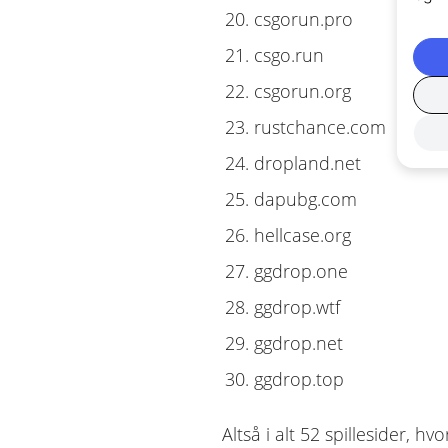
csgorun.pro
csgo.run
csgorun.org
rustchance.com
dropland.net
dapubg.com
hellcase.org
ggdrop.one
ggdrop.wtf
ggdrop.net
ggdrop.top
Altså i alt 52 spillesider, 