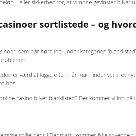
løb – eller sikkerhed for, at vundne gevinster bliver u
casinoer sortlistede – og hvo
sinoer, som bør høre ind under kategorien ‘blacklisted’
 problemer.
den er værd at kigge efter, når man finder vej til et n
to hos.
online casino bliver blacklisted? Det kommer vi ind på i
fremvise
spillelicens i Danmark
, kommer ikke sovende til