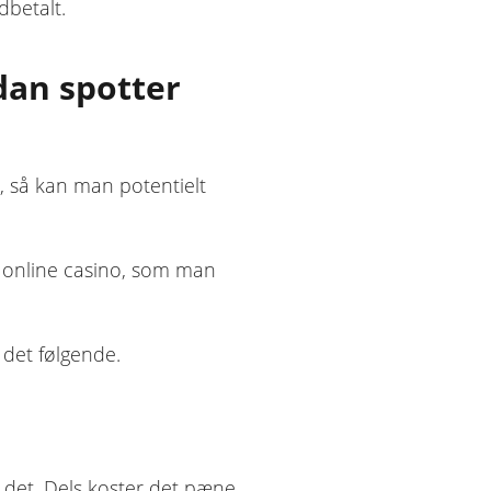
dbetalt.
rdan spotter
, så kan man potentielt
yt online casino, som man
 det følgende.
 det. Dels koster det pæne