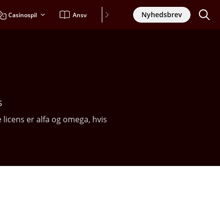
Nyhedsbrev
Casinospil
Ansvarligt spil
s
 licens er alfa og omega, hvis