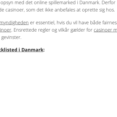
t opsyn med det online spillemarked i Danmark. Derfor 
de casinoer, som det ikke anbefales at oprette sig hos.
lemyndigheden
er essentiel, hvis du vil have både fairne
inoer
. Ensrettede regler og vilkår gælder for
casinoer m
 gevinster.
cklisted i Danmark
: