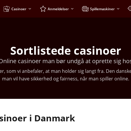
Casinoer
Anmeldelser
Spillemaskiner
Sortlistede casinoer
Online casinoer man bør undgå at oprette sig ho
er, som vi anbefaler, at man holder sig langt fra. Den danske
man vil have sikkerhed og fairness, når man spiller online.
asinoer i Danmark