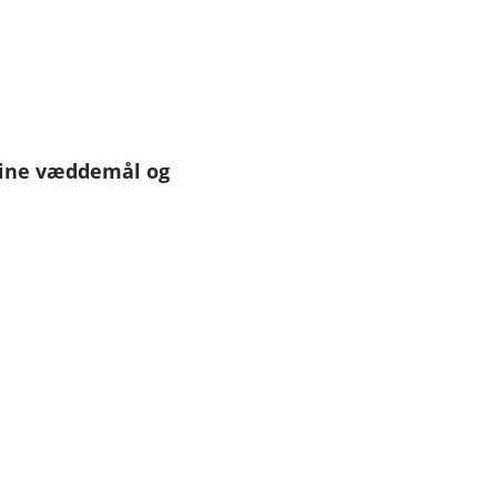
nline væddemål og