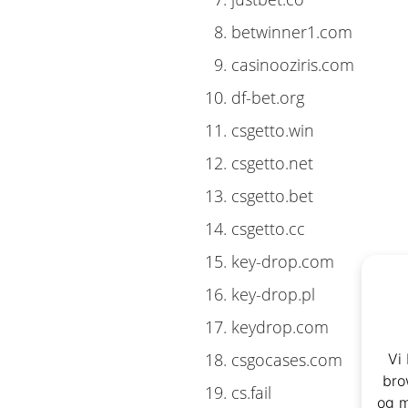
betwinner1.com
casinooziris.com
df-bet.org
csgetto.win
csgetto.net
csgetto.bet
csgetto.cc
key-drop.com
key-drop.pl
keydrop.com
csgocases.com
Vi
bro
cs.fail
og m