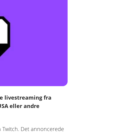
e livestreaming fra
USA eller andre
på Twitch. Det annoncerede