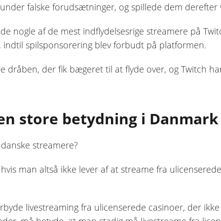
nder falske forudsætninger, og spillede dem derefter v
e nogle af de mest indflydelsesrige streamere på Twit
indtil spilsponsorering blev forbudt på platformen.
dråben, der fik bægeret til at flyde over, og Twitch ha
den store betydning i Danmark
r danske streamere?
 hvis man altså ikke lever af at streame fra ulicensere
byde livestreaming fra ulicenserede casinoer, der ikke 
der, må betyde, at man stadig må livestreame fra lice