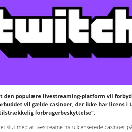
t den populære livestreaming-platform vil forbyd
orbuddet vil gælde casinoer, der ikke har licens i 
 tilstrækkelig forbrugerbeskyttelse”.
det slut med at livestreame fra ulicenserede casinoer 