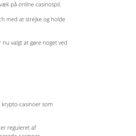
æk på online casinospil.
ch med at strejke og holde
r nu valgt at gøre noget ved
de krypto-casinoer som
er reguleret af
nserede casinoer.