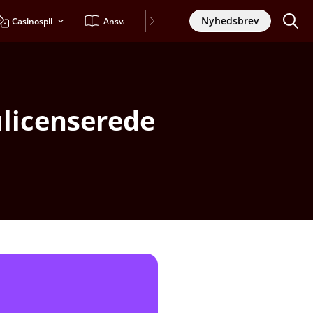
Nyhedsbrev
Casinospil
Ansvarligt spil
ulicenserede