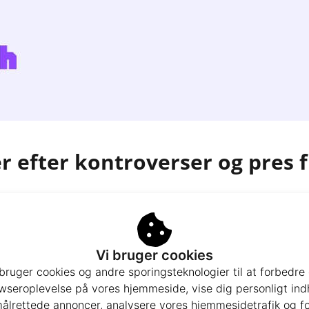
 efter kontroverser og pres 
censerede online casinoer er ikke noget nyt. Det har tv
Vi bruger cookies
 bruger cookies og andre sporingsteknologier til at forbedre 
eamer i titusindvis af timer om dagen, mens de spiller
wseroplevelse på vores hjemmeside, vise dig personligt ind
nserede casinoer som Stake.com og Roobet.
ålrettede annoncer, analysere vores hjemmesidetrafik og fo