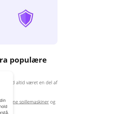
fra populære
ærtimod altid været en del af
din
 på
online spillemaskiner
og
hold
rstå,