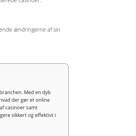
rende ændringerne af sin
ngbranchen. Med en dyb
 hvad der gør et online
 af casinoer samt
ere sikkert og effektivt i