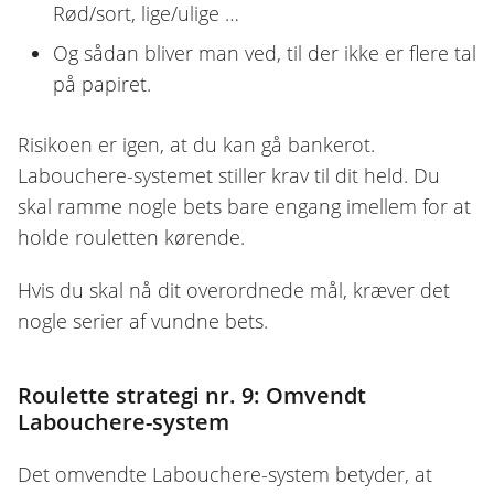
Rød/sort, lige/ulige …
Og sådan bliver man ved, til der ikke er flere tal
på papiret.
Risikoen er igen, at du kan gå bankerot.
Labouchere-systemet stiller krav til dit held. Du
skal ramme nogle bets bare engang imellem for at
holde rouletten kørende.
Hvis du skal nå dit overordnede mål, kræver det
nogle serier af vundne bets.
Roulette strategi nr. 9: Omvendt
Labouchere-system
Det omvendte Labouchere-system betyder, at