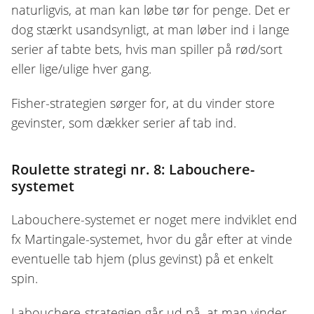
naturligvis, at man kan løbe tør for penge. Det er
dog stærkt usandsynligt, at man løber ind i lange
serier af tabte bets, hvis man spiller på rød/sort
eller lige/ulige hver gang.
Fisher-strategien sørger for, at du vinder store
gevinster, som dækker serier af tab ind.
Roulette strategi nr. 8: Labouchere-
systemet
Labouchere-systemet er noget mere indviklet end
fx Martingale-systemet, hvor du går efter at vinde
eventuelle tab hjem (plus gevinst) på et enkelt
spin.
Labouchere-strategien går ud på, at man vinder