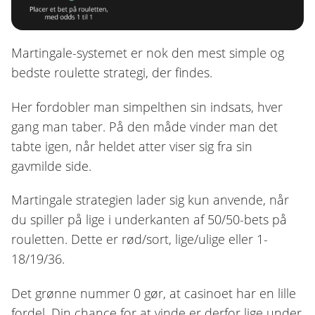
Martingale-systemet er nok den mest simple og
bedste roulette strategi, der findes.
Her fordobler man simpelthen sin indsats, hver
gang man taber. På den måde vinder man det
tabte igen, når heldet atter viser sig fra sin
gavmilde side.
Martingale strategien lader sig kun anvende, når
du spiller på lige i underkanten af 50/50-bets på
rouletten. Dette er rød/sort, lige/ulige eller 1-
18/19/36.
Det grønne nummer 0 gør, at casinoet har en lille
fordel. Din chance for at vinde er derfor lige under