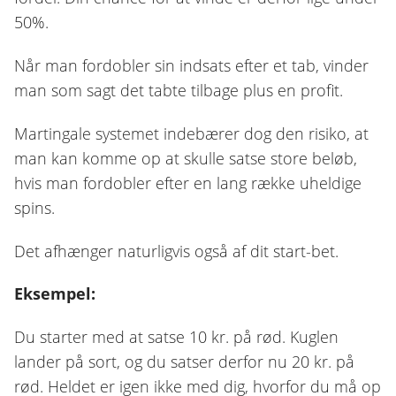
50%.
Når man fordobler sin indsats efter et tab, vinder
man som sagt det tabte tilbage plus en profit.
Martingale systemet indebærer dog den risiko, at
man kan komme op at skulle satse store beløb,
hvis man fordobler efter en lang række uheldige
spins.
Det afhænger naturligvis også af dit start-bet.
Eksempel:
Du starter med at satse 10 kr. på rød. Kuglen
lander på sort, og du satser derfor nu 20 kr. på
rød. Heldet er igen ikke med dig, hvorfor du må op