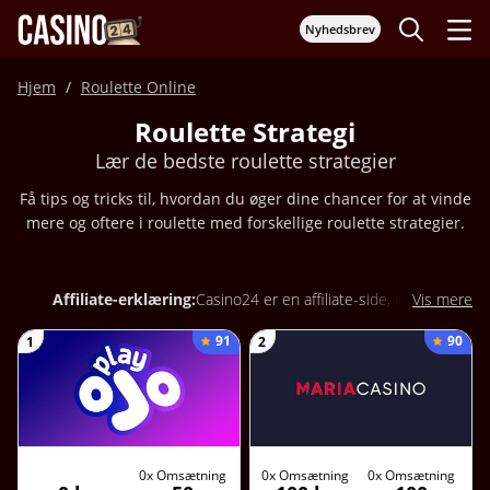
Nyhedsbrev
Hjem
Roulette Online
Roulette Strategi
Lær de bedste roulette strategier
Få tips og tricks til, hvordan du øger dine chancer for at vinde
mere og oftere i roulette med forskellige roulette strategier.
Affiliate-erklæring:
Casino24 er en affiliate-side, hvor vi
Vis mere
modtager en provision, hvis du klikker på et link og laver en
91
90
1
2
indbetaling. Det er helt uden ekstra omkostninger for dig. Vores
mål hos Casino24 er at give spillere de bedste casinotilbud, som
er skræddersyet til deres behov.
0x Omsætning
0x Omsætning
0x Omsætning