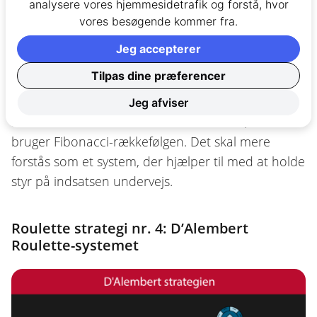
analysere vores hjemmesidetrafik og forstå, hvor
vundet bet medfører, at du går tre trin tilbage i
vores besøgende kommer fra.
indsats, da de to forrige tal streges ud.
Jeg accepterer
Det er faktisk ikke helt indviklet, når man først får
Tilpas dine præferencer
Fibonacci-systemet ind under huden.
Jeg afviser
Du forbedrer ikke dine odds for at vinde, når du
bruger Fibonacci-rækkefølgen. Det skal mere
forstås som et system, der hjælper til med at holde
styr på indsatsen undervejs.
Roulette strategi nr. 4: D’Alembert
Roulette-systemet