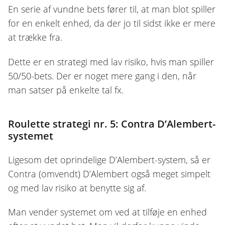
En serie af vundne bets fører til, at man blot spiller
for en enkelt enhed, da der jo til sidst ikke er mere
at trække fra.
Dette er en strategi med lav risiko, hvis man spiller
50/50-bets. Der er noget mere gang i den, når
man satser på enkelte tal fx.
Roulette strategi nr. 5: Contra D’Alembert-
systemet
Ligesom det oprindelige D’Alembert-system, så er
Contra (omvendt) D’Alembert også meget simpelt
og med lav risiko at benytte sig af.
Man vender systemet om ved at tilføje en enhed