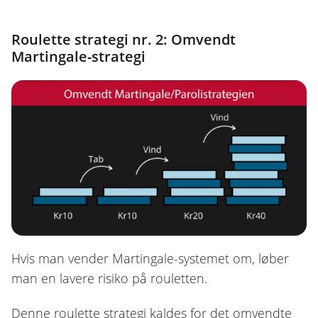
Roulette strategi nr. 2: Omvendt
Martingale-strategi
Hvis man vender Martingale-systemet om, løber
man en lavere risiko på rouletten.
Denne roulette strategi kaldes for det omvendte