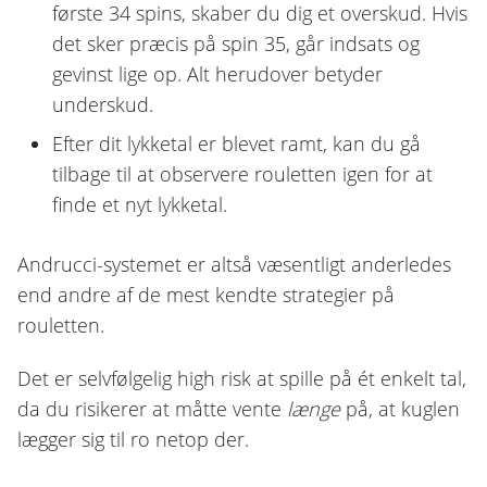
første 34 spins, skaber du dig et overskud. Hvis
det sker præcis på spin 35, går indsats og
gevinst lige op. Alt herudover betyder
underskud.
Efter dit lykketal er blevet ramt, kan du gå
tilbage til at observere rouletten igen for at
finde et nyt lykketal.
Andrucci-systemet er altså væsentligt anderledes
end andre af de mest kendte strategier på
rouletten.
Det er selvfølgelig high risk at spille på ét enkelt tal,
da du risikerer at måtte vente
længe
på, at kuglen
lægger sig til ro netop der.