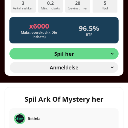
3
0.2
20
5
Antal rækker
Min. indsats
Gevinstlinjer
Hjul
x6000
96.5%
Maks. overskud (x Din
RTP
indsats)
Spil her
Anmeldelse
Spil Ark Of Mystery her
Betinia