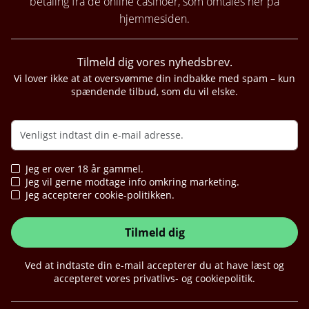
betaling fra de online casinoer, som omtales her på
hjemmesiden.
Tilmeld dig vores nyhedsbrev.
Vi lover ikke at at oversvømme din indbakke med spam – kun
spændende tilbud, som du vil elske.
Jeg er over 18 år gammel.
Jeg vil gerne modtage info omkring marketing.
Jeg accepterer cookie-politikken.
Tilmeld dig
Ved at indtaste din e-mail accepterer du at have læst og
accepteret vores privatlivs- og cookiepolitik.