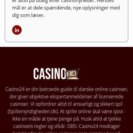
er altid på udkig efter casinonyheder. Hendes
mål er at dele spændende, nye oplysninger med
dig som læser.
Casino24 er din betroede guide til danske online casinoer,
der giver objektive ekspertanmeldelser af licenserede
casinoer. Vi opfordrer altid til ansvarligt og sikkert spil
(Spillemyndigheden.dk)
. At spille online skal være sjovt -
ikke en måde at tjene penge på. Husk altid at tjekke
casinoets regler og vilkår. OBS: Casino24 modtager