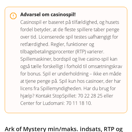
Advarsel om casinospil!
Casinospil er baseret på tilfældighed, og husets
fordel betyder, at de fleste spillere taber penge
over tid. Licenserede spil testes uafhængigt for
retfærdighed. Regler, funktioner og
tilbagebetalingsprocenter (RTP) varierer.
Spillemaskiner, bordspil og live casino-spil kan
også tælle forskelligt i forhold til omsætningskrav
for bonus. Spil er underholdning – ikke en måde
at tjene penge på. Spil kun hos casinoer, der har
licens fra Spillemyndigheden. Har du brug for
hjælp? Kontakt StopSpillet: 70 22 28 25 eller
Center for Ludomani: 70 11 18 10.
Ark of Mystery min/maks. indsats, RTP og