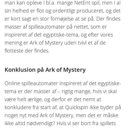
man kan opleve i bl.a. mange NetEnt spil, men i al
sin helhed er flot og ordentligt produceret, og det
er kort sagt en stor fornøjelse at se på. Der findes
masser af spilleautomater på nettet, som er
inspireret af det egyptiske-tema, og efter vores
mening er Ark of Mystery uden tvivl et af de
flotteste der findes.
Konklusion på Ark of Mystery
Online spilleautomater inspireret af det egyptiske-
tema er der masser af – rigtig mange, hvis vi skal
være helt ærlige, og derfor er det nemt at
konkludere fra start af, at Quickspin ikke byder på
noget nyt med Ark of Mystery, men det er måske
ikke altid nødvendigt? Hvis vi ser bort fra spillets