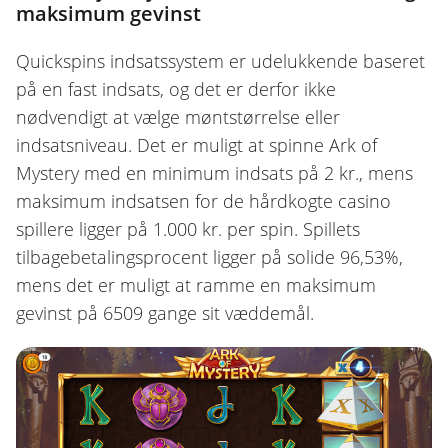
maksimum gevinst
Quickspins indsatssystem er udelukkende baseret
på en fast indsats, og det er derfor ikke
nødvendigt at vælge møntstørrelse eller
indsatsniveau. Det er muligt at spinne Ark of
Mystery med en minimum indsats på 2 kr., mens
maksimum indsatsen for de hårdkogte casino
spillere ligger på 1.000 kr. per spin. Spillets
tilbagebetalingsprocent ligger på solide 96,53%,
mens det er muligt at ramme en maksimum
gevinst på 6509 gange sit væddemål.