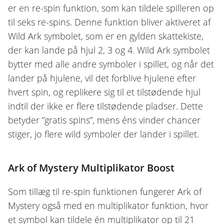
er en re-spin funktion, som kan tildele spilleren op
til seks re-spins. Denne funktion bliver aktiveret af
Wild Ark symbolet, som er en gylden skattekiste,
der kan lande på hjul 2, 3 og 4. Wild Ark symbolet
bytter med alle andre symboler i spillet, og når det
lander på hjulene, vil det forblive hjulene efter
hvert spin, og replikere sig til et tilstødende hjul
indtil der ikke er flere tilstødende pladser. Dette
betyder ”gratis spins”, mens éns vinder chancer
stiger, jo flere wild symboler der lander i spillet.
Ark of Mystery Multiplikator Boost
Som tillæg til re-spin funktionen fungerer Ark of
Mystery også med en multiplikator funktion, hvor
et symbol kan tildele én multiplikator op til 21