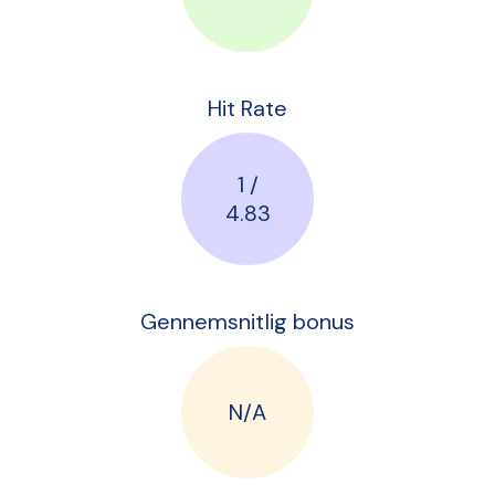
Hit Rate
1 /
4.83
Gennemsnitlig bonus
N/A