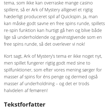
tema, som ikke kan overraske mange casino
spillere, så er Ark of Mystery alligevel et rigtig
hæderligt produceret spil af Quickspin. Ja, man
kan måske godt savne en free spins runde, spillets
re-spin funktion kan hurtigt gå hen og blive både
lige så underholdende og gevinstgivende som en
free spins runde, så det overlever vi nok!
Kort sagt, Ark of Mystery’s tema er ikke noget nyt,
men spillet fungerer rigtig godt med sine to
spilfunktioner, som efter vores mening sørger for
masser af spins for éns penge og dermed også
masser af underholdning – og det er trods
halvdelen af femøren!
Tekstforfatter