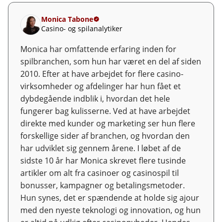
Monica Tabone
Casino- og spilanalytiker
Monica har omfattende erfaring inden for
spilbranchen, som hun har været en del af siden
2010. Efter at have arbejdet for flere casino-
virksomheder og afdelinger har hun fået et
dybdegående indblik i, hvordan det hele
fungerer bag kulisserne. Ved at have arbejdet
direkte med kunder og marketing ser hun flere
forskellige sider af branchen, og hvordan den
har udviklet sig gennem årene. I løbet af de
sidste 10 år har Monica skrevet flere tusinde
artikler om alt fra casinoer og casinospil til
bonusser, kampagner og betalingsmetoder.
Hun synes, det er spændende at holde sig ajour
med den nyeste teknologi og innovation, og hun