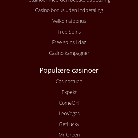
Casino bonus uden indbetaling
Velkomstbonus
Free Spins
Free spins i dag
Casino kampagner
Populære casinoer
Casinostuen
Expekt
ComeOn!
LeoVegas
GetLucky
Mr Green