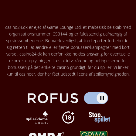
casino24.dk er ejet af Game Lounge Ltd, et maltesisk selskab med
organisationsnummer: C53144 og er fuldstændig uafhængig af
spilvirksomhederne. Bemærk venligst, at tredjeparter forbeholder
sig retten til at ændre eller fjerne bonusser/kampagner med kort
varsel. casino24.dk kan derfor ikke holdes ansvarlig for eventuelle
ukorrekte oplysninger. Læs altid vilkårene og betingelserne for
bonussen på det enkelte casino grundigt, før du spiller. Vi linker
kun til casinoer, der har fået udstedt licens af spillemyndigheden.