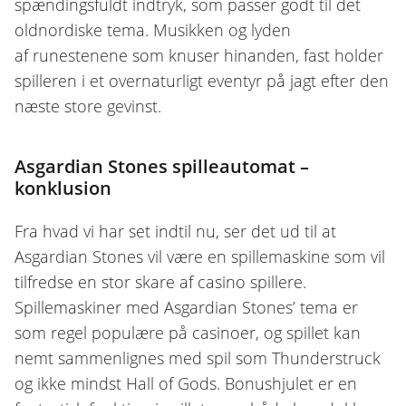
spændingsfuldt indtryk, som passer godt til det
oldnordiske tema. Musikken og lyden
af runestenene som knuser hinanden, fast holder
spilleren i et overnaturligt eventyr på jagt efter den
næste store gevinst.
Asgardian Stones spilleautomat –
konklusion
Fra hvad vi har set indtil nu, ser det ud til at
Asgardian Stones vil være en spillemaskine som vil
tilfredse en stor skare af casino spillere.
Spillemaskiner med Asgardian Stones’ tema er
som regel populære på casinoer, og spillet kan
nemt sammenlignes med spil som Thunderstruck
og ikke mindst Hall of Gods. Bonushjulet er en