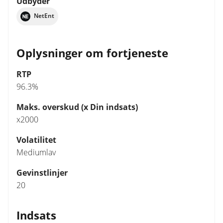
Udbyder
NetEnt
Oplysninger om fortjeneste
RTP
96.3%
Maks. overskud (x Din indsats)
x2000
Volatilitet
Mediumlav
Gevinstlinjer
20
Indsats