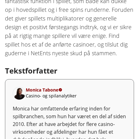
fantastisk funktion i spillet, som både kan dukke
op i hovedspillet og i free spins runderne. Foruden
det giver spillets multiplikatorer og generelle
design et positivt førstegangs indtryk, og vi er sikre
på at rigtig mange spillere vil være enige. Find
spillet hos et af de anførte casinoer, og tilslut dig
guderne i NetEnts nyeste skud på stammen.
Tekstforfatter
Monica Tabone
Casino- og spilanalytiker
Monica har omfattende erfaring inden for
spilbranchen, som hun har været en del af siden
2010. Efter at have arbejdet for flere casino-
virksomheder og afdelinger har hun fået et