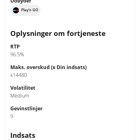
Udbyder
Play’n GO
Oplysninger om fortjeneste
RTP
96.5%
Maks. overskud (x Din indsats)
x14480
Volatilitet
Medium
Gevinstlinjer
9
Indsats