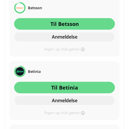
Betsson
Til Betsson
Anmeldelse
Regler og vilkår gælder
Betinia
Til Betinia
Anmeldelse
Regler og vilkår gælder