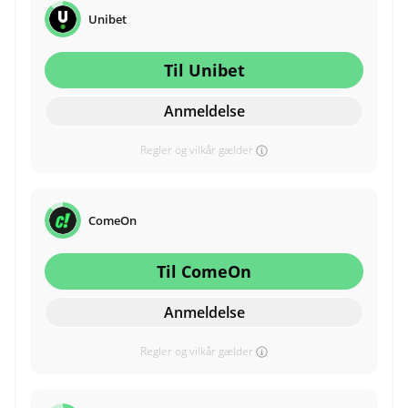
Unibet
Til Unibet
Anmeldelse
Regler og vilkår gælder
ComeOn
Til ComeOn
Anmeldelse
Regler og vilkår gælder