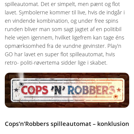
spilleautomat. Det er simpelt, men pænt og flot
lavet. Symbolerne kommer til live, hvis de indgår i
en vindende kombination, og under free spins
runden bliver man som sagt jagtet af en politibil
hele vejen igennem, hvilket ligefrem kan tage éns
opmærksomhed fra de vundne gevinster. Play’n
GO har lavet en super flot spilleautomat, hvis
retro- politi-røvertema sidder lige i skabet.
Cops’n’Robbers spilleautomat – konklusion