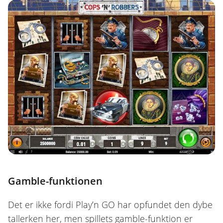
Gamble-funktionen
Det er ikke fordi Play’n GO har opfundet den dybe
tallerken her, men spillets gamble-funktion er