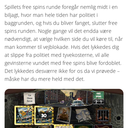
Spillets free spins runde foregår nemlig midt i en
biljagt, hvor man hele tiden har politiet i
baggrunden, og hvis du bliver fanget, slutter free
spins runden. Nogle gange vil det endda være
nødvendigt, at vælge hvilken side du vil køre til, når
man kommer til vejblokade. Hvis det lykkedes dig
at slippe fra politiet med tyvekosterne, vil alle
gevinsterne vundet med free spins blive fordoblet.
Det lykkedes desværre ikke for os da vi prøvede –
måske har du mere held med det.