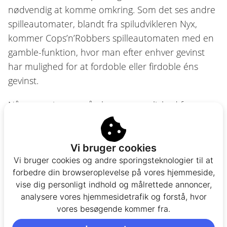
nødvendig at komme omkring. Som det ses andre
spilleautomater, blandt fra spiludvikleren Nyx,
kommer Cops’n’Robbers spilleautomaten med en
gamble-funktion, hvor man efter enhver gevinst
har mulighed for at fordoble eller firdoble éns
gevinst.
Når en gevinst opstår, har man mulighed for at
trykke på enten ”gamble” eller ”collect”. Hvis man
vælger at gamble, vil man blive præsenteret for to
muligheder. Den ene mulighed er at gætte hvilken
Vi bruger cookies
Vi bruger cookies og andre sporingsteknologier til at
farve spillekort som vil blive trukket, hvilket
forbedre din browseroplevelse på vores hjemmeside,
teoretisk set er 50/50. Hvis man gætter den rigtige
vise dig personligt indhold og målrettede annoncer,
kulør, fordobler man éns gevinst, og man kan
analysere vores hjemmesidetrafik og forstå, hvor
vælge at gamble igen.
vores besøgende kommer fra.