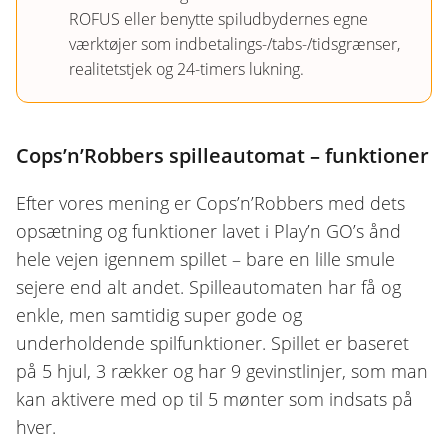
ROFUS eller benytte spiludbydernes egne
værktøjer som indbetalings-/tabs-/tidsgrænser,
realitetstjek og 24-timers lukning.
Cops’n’Robbers spilleautomat – funktioner
Efter vores mening er Cops’n’Robbers med dets
opsætning og funktioner lavet i Play’n GO’s ånd
hele vejen igennem spillet – bare en lille smule
sejere end alt andet. Spilleautomaten har få og
enkle, men samtidig super gode og
underholdende spilfunktioner. Spillet er baseret
på 5 hjul, 3 rækker og har 9 gevinstlinjer, som man
kan aktivere med op til 5 mønter som indsats på
hver.