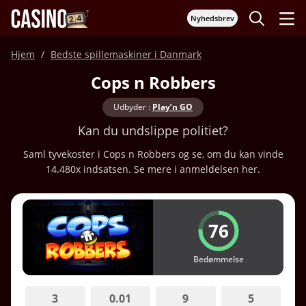
Nyhedsbrev
Hjem
Bedste spillemaskiner i Danmark
Cops n Robbers
Udbyder :
Play’n GO
Kan du undslippe politiet?
Saml tyvekoster i Cops n Robbers og se, om du kan vinde
14.480x indsatsen. Se mere i anmeldelsen her.
76
Bedømmelse
3
0.01
9
5