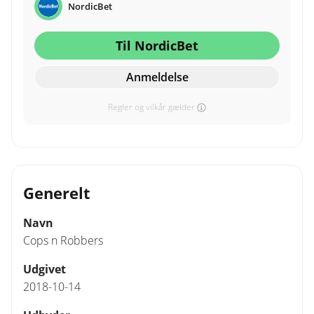
NordicBet
Til NordicBet
Anmeldelse
Regler og vilkår gælder
Generelt
Navn
Cops n Robbers
Udgivet
2018-10-14