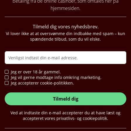
betaling fra de online casinoer, som omtales her på
hjemmesiden.
Tilmeld dig vores nyhedsbrev.
Vi lover ikke at at oversvømme din indbakke med spam – kun
spændende tilbud, som du vil elske.
Jeg er over 18 år gammel.
Jeg vil gerne modtage info omkring marketing.
Jeg accepterer cookie-politikken.
Tilmeld dig
Ved at indtaste din e-mail accepterer du at have læst og
accepteret vores privatlivs- og cookiepolitik.