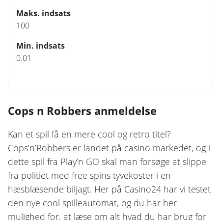
Maks. indsats
100
Min. indsats
0.01
Cops n Robbers anmeldelse
Kan et spil få en mere cool og retro titel?
Cops’n’Robbers er landet på casino markedet, og i
dette spil fra Play’n GO skal man forsøge at slippe
fra politiet med free spins tyvekoster i en
hæsblæsende biljagt. Her på Casino24 har vi testet
den nye cool spilleautomat, og du har her
mulighed for, at læse om alt hvad du har brug for