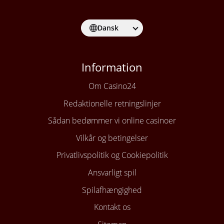
Dansk
Information
Om Casino24
Redaktionelle retningslinjer
Sådan bedømmer vi online casinoer
Vilkår og betingelser
Privatlivspolitik og Cookiepolitik
Ansvarligt spil
Spilafhængighed
Kontakt os