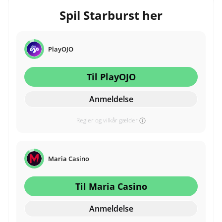
gyldige til denne bonus|
Regler og vilkår gælder
Spil Starburst her
PlayOJO
Til PlayOJO
Anmeldelse
Regler og vilkår gælder
Maria Casino
Til Maria Casino
Anmeldelse