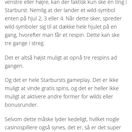
venstre eller højre, kan der faktisk kun ske én ting i
Starburst. Nemlig at der lander et wild-symbol
enten på hjul 2, 3 eller 4. Når dette sker, spreder
wild-symboler sig til at dække hele hjulet på en
gang, hvorefter man får et respin. Dette kan ske
tre gange i streg.
Det er altså højst muligt at opnå tre respins ad
gangen.
Og det er hele Starbursts gameplay. Det er ikke
muligt at vinde gratis spins, og det er heller ikke
muligt at aktivere andre former for wilds eller
bonusrunder.
Selvom dette måske lyder kedeligt, hvilket nogle
casinospillere også synes, det er, så er det super