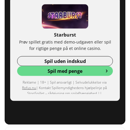
Starburst
Prøv spillet gratis med demo-udgaven eller spil
for rigtige penge på et online casino.
Spil uden indskud
Spil med penge
Reklame | 18+ | Spil ansvarligt | Selvudelukkelse via
Rofus.nu
| Kontakt Spillemyndighedens hjælpelinje på
StopSpillet
– rådgivning om spilafhængighed ||
spillemyndigheden.dk
| Gælder kun nye spillere | Min.
indbetaling: 100 kr. | Maks. bonus: 500 kr. |
Omsætningskrav: 10x indbetaling + 10x bonusbeløb inden
for 60 dage | Eksempel: Indbetal 100 kr., få 100 kr. bonus
og gennemspil 2.000 kr. | Visse spil bidrager ikke til
omsætningskrav | Paysafecard, Skrill og Neteller er ikke