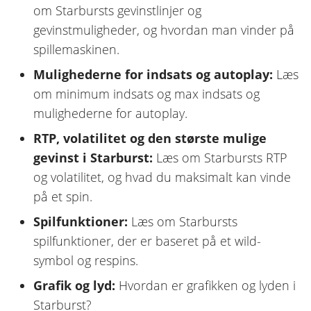
om Starbursts gevinstlinjer og
gevinstmuligheder, og hvordan man vinder på
spillemaskinen.
Mulighederne for indsats og autoplay:
Læs
om minimum indsats og max indsats og
mulighederne for autoplay.
RTP, volatilitet og den største mulige
gevinst i Starburst:
Læs om Starbursts RTP
og volatilitet, og hvad du maksimalt kan vinde
på et spin.
Spilfunktioner:
Læs om Starbursts
spilfunktioner, der er baseret på et wild-
symbol og respins.
Grafik og lyd:
Hvordan er grafikken og lyden i
Starburst?