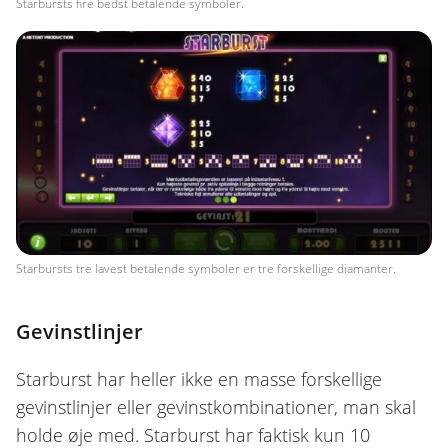
Starbursts fire bedst betalende symboler.
Starbursts tre lavest betalende symboler er tre forskellige diamanter.
Gevinstlinjer
Starburst har heller ikke en masse forskellige
gevinstlinjer eller gevinstkombinationer, man skal
holde øje med. Starburst har faktisk kun 10