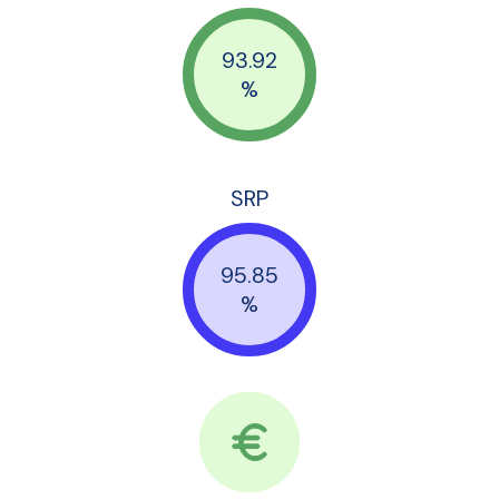
93.92
%
SRP
95.85
%