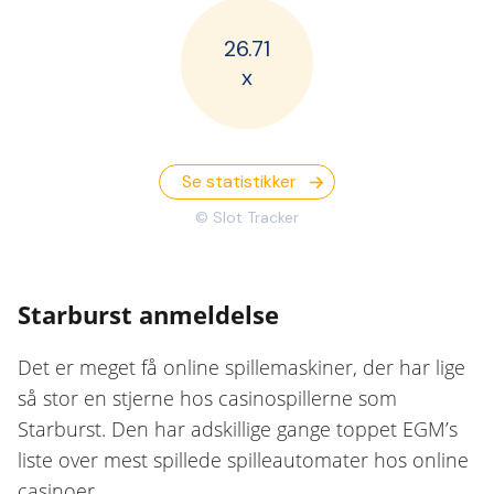
26.71
x
Se statistikker
© Slot Tracker
Starburst anmeldelse
Det er meget få online spillemaskiner, der har lige
så stor en stjerne hos casinospillerne som
Starburst. Den har adskillige gange toppet EGM’s
liste over mest spillede spilleautomater hos online
casinoer.