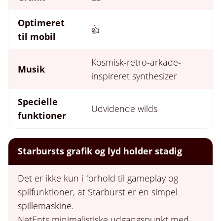
Optimeret
👍
til mobil
Kosmisk-retro-arkade-
Musik
inspireret synthesizer
Specielle
Udvidende wilds
funktioner
Starbursts grafik og lyd holder stadig
Det er ikke kun i forhold til gameplay og
spilfunktioner, at Starburst er en simpel
spillemaskine.
NetEnts minimalistiske udgangspunkt med