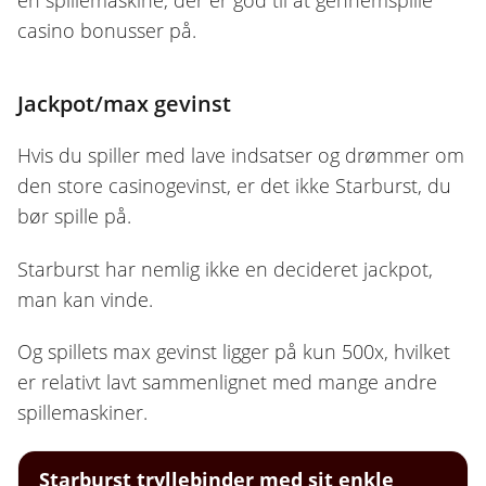
en spillemaskine, der er god til at gennemspille
casino bonusser på.
Jackpot/max gevinst
Hvis du spiller med lave indsatser og drømmer om
den store casinogevinst, er det ikke Starburst, du
bør spille på.
Starburst har nemlig ikke en decideret jackpot,
man kan vinde.
Og spillets max gevinst ligger på kun 500x, hvilket
er relativt lavt sammenlignet med mange andre
spillemaskiner.
Starburst tryllebinder med sit enkle