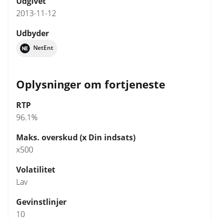
Udgivet
2013-11-12
Udbyder
NetEnt
Oplysninger om fortjeneste
RTP
96.1%
Maks. overskud (x Din indsats)
x500
Volatilitet
Lav
Gevinstlinjer
10