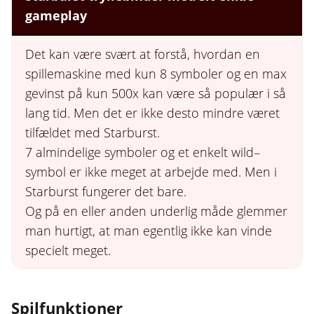
gameplay
Det kan være svært at forstå, hvordan en
spillemaskine med kun 8 symboler og en max
gevinst på kun 500x kan være så populær i så
lang tid. Men det er ikke desto mindre været
tilfældet med Starburst.
7 almindelige symboler og et enkelt wild–
symbol er ikke meget at arbejde med. Men i
Starburst fungerer det bare.
Og på en eller anden underlig måde glemmer
man hurtigt, at man egentlig ikke kan vinde
specielt meget.
Spilfunktioner