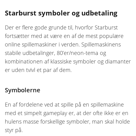
Starburst symboler og udbetaling
Der er flere gode grunde til, hvorfor Starburst
fortsætter med at være en af de mest populære
online spillemaskiner i verden. Spillemaskinens
stabile udbetalinger, 80’er/neon-tema og
kombinationen af klassiske symboler og diamanter
er uden tvivl et par af dem.
Symbolerne
En af fordelene ved at spille på en spillemaskine
med et simpelt gameplay er, at der ofte ikke er en
hulens masse forskellige symboler, man skal holde
styr på.