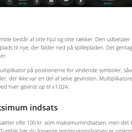
ble består af otte hjul og otte rækker. Den udbetaler i
plads til nye, der falder ned på spillepladen. Det gentager
er.
ltiplikator på positionerne for vindende symboler, såv
, der ikke var en del af selve gevinsten. Multiplikatore
ved hver gevinst op til x1.024.
simum indsats
sætter ofte 100 kr. som maksimumindsatsen, men det ka
re Tumble bør du forvente minimumsindsatsen er omkring 