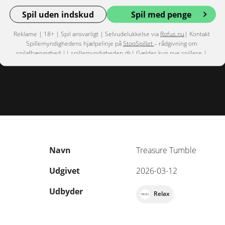
Spil uden indskud
Spil med penge
Reklame | 18+ | Spil ansvarligt | Selvudelukkelse via
Rofus.nu
| Kontakt
Spillemyndighedens hjælpelinje på
StopSpillet
– rådgivning om
spilafhængighed ||
spillemyndigheden.dk
| Gælder kun nye spillere |
Min. indbetaling: 100 kr. | Maks. bonus: 1.000 kr. | Omsætningskrav: 10x
indbetaling + 10x bonusbeløb inden for 60 dage | Eksempel: Indbetal
100 kr., få 100 kr. bonus og gennemspil 2.000 kr. | Visse spil bidrager
ikke til omsætningskrav | Maks. indsats med bonuspenge er 50 kr. | Evt.
gevinster ved spil over maks. indsats fjernes | Skrill og Neteller er ikke
gyldige til denne bonus|
Regler og vilkår gælder
Navn
Treasure Tumble
Udgivet
2026-03-12
Udbyder
Relax