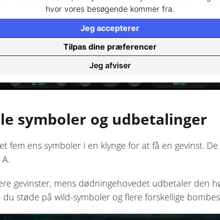
hvor vores besøgende kommer fra.
Jeg accepterer
Tilpas dine præferencer
Jeg afviser
le symboler og udbetalinger
t fem ens symboler i en klynge for at få en gevinst. D
g A.
re gevinster, mens dødningehovedet udbetaler den høj
du støde på wild-symboler og flere forskellige bombe