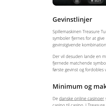
Gevinstlinjer
Spillemaskinen Treasure Tum
symboler fjernes for at give 
gevinstgivende kombination
Der vil desuden lande en mu
fjernede matchende symboler
første gevinst og fordobles 
Minimum og mak
De
danske online casinoer
casino til casino. I Treasu