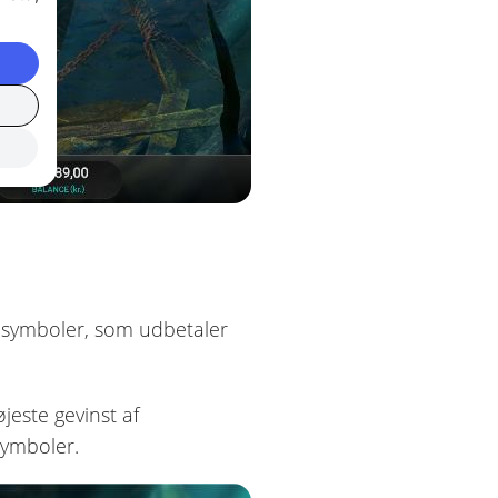
e symboler, som udbetaler
este gevinst af
symboler.