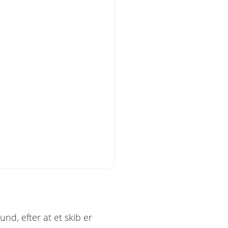
nd, efter at et skib er