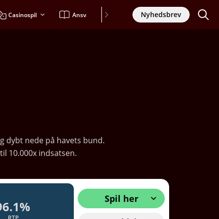
Nyhedsbrev
Casinospil
Ansvarligt spil
rag dybt nede på havets bund.
til 10.000x indsatsen.
Spil her
96.1%
RTP