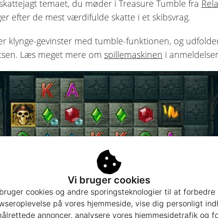
er skattejagt temaet, du møder i Treasure Tumble fra
Rel
 efter de mest værdifulde skatte i et skibsvrag.
klynge-gevinster med tumble-funktionen, og udfolder di
atsen. Læs meget mere om
spillemaskinen
i anmeldelsen
Vi bruger cookies
 bruger cookies og andre sporingsteknologier til at forbedre 
wseroplevelse på vores hjemmeside, vise dig personligt ind
ålrettede annoncer, analysere vores hjemmesidetrafik og fo