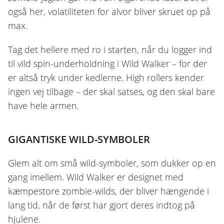
også her, volatiliteten for alvor bliver skruet op på
max.
Tag det hellere med ro i starten, når du logger ind
til vild spin-underholdning i Wild Walker – for der
er altså tryk under kedlerne. High rollers kender
ingen vej tilbage – der skal satses, og den skal bare
have hele armen.
GIGANTISKE WILD-SYMBOLER
Glem alt om små wild-symboler, som dukker op en
gang imellem. Wild Walker er designet med
kæmpestore zombie-wilds, der bliver hængende i
lang tid, når de først har gjort deres indtog på
hjulene.