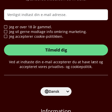
Jeg er over 18 år gammel.
Jeg vil gerne modtage info omkring marketing.
Jeg accepterer cookie-politikken.
Tilmeld dig
Ved at indtaste din e-mail accepterer du at have læst og
accepteret vores privatlivs- og cookiepolitik.
Dansk
Information