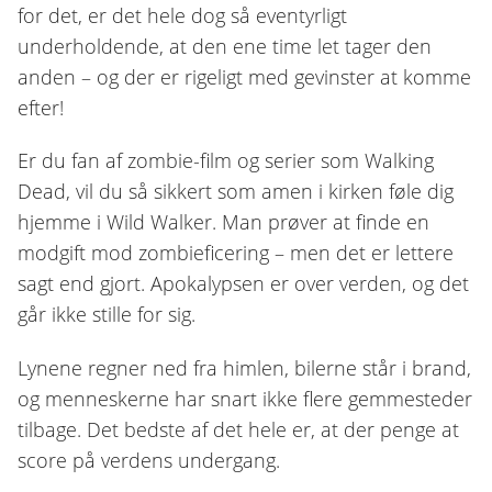
for det, er det hele dog så eventyrligt
underholdende, at den ene time let tager den
anden – og der er rigeligt med gevinster at komme
efter!
Er du fan af zombie-film og serier som Walking
Dead, vil du så sikkert som amen i kirken føle dig
hjemme i Wild Walker. Man prøver at finde en
modgift mod zombieficering – men det er lettere
sagt end gjort. Apokalypsen er over verden, og det
går ikke stille for sig.
Lynene regner ned fra himlen, bilerne står i brand,
og menneskerne har snart ikke flere gemmesteder
tilbage. Det bedste af det hele er, at der penge at
score på verdens undergang.