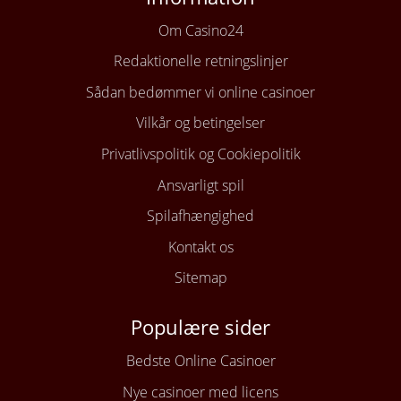
Om Casino24
Redaktionelle retningslinjer
Sådan bedømmer vi online casinoer
Vilkår og betingelser
Privatlivspolitik og Cookiepolitik
Ansvarligt spil
Spilafhængighed
Kontakt os
Sitemap
Populære sider
Bedste Online Casinoer
Nye casinoer med licens