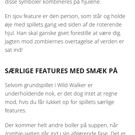
disse symboler kombineres på hjulene.
En sjov feature er den person, som står og holde
øje med spillets gang ved siden af de roterende
hjul. Han skal ganske givet forestille at være dig.
Jagten mod zombiernes overtagelse af verden er
sat ind!
SÆRLIGE FEATURES MED SMÆK PÅ
Selvom grundspillet i Wild Walker er
underholdende nok, er det dog intet at regne
mod, hvis du får lukket op for spillets særlige
features.
Der kommer helt andre boller på suppen, når
zombie-jagten går ind i sin afgørende fase. Det er