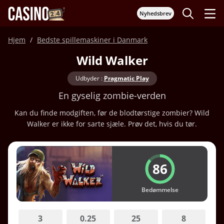
Nyhedsbrev
Hjem
Bedste spillemaskiner i Danmark
Wild Walker
Udbyder :
Pragmatic Play
En gyselig zombie-verden
Kan du finde modgiften, før de blodtørstige zombier? Wild
Walker er ikke for sarte sjæle. Prøv det, hvis du tør.
86
Bedømmelse
3
0.25
25
8