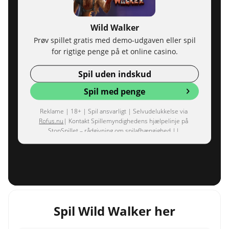
Wild Walker
Prøv spillet gratis med demo-udgaven eller spil
for rigtige penge på et online casino.
Spil uden indskud
Spil med penge
Reklame | 18+ | Spil ansvarligt | Selvudelukkelse via
Rofus.nu
| Kontakt Spillemyndighedens hjælpelinje på
StopSpillet
– rådgivning om spilafhængighed ||
spillemyndigheden.dk
| Gælder kun nye spillere | Indbetal
min. 100 kr. | Modtag 50 free spins uden omsætningskrav
til Book of Dead | Spin-værdi: 2 kr.|
Regler og vilkår gælder
Spil Wild Walker her