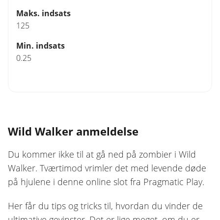
Maks. indsats
125
Min. indsats
0.25
Wild Walker anmeldelse
Du kommer ikke til at gå ned på zombier i Wild
Walker. Tværtimod vrimler det med levende døde
på hjulene i denne online slot fra Pragmatic Play.
Her får du tips og tricks til, hvordan du vinder de
ultimative gevinster. Det er lige meget, om du er