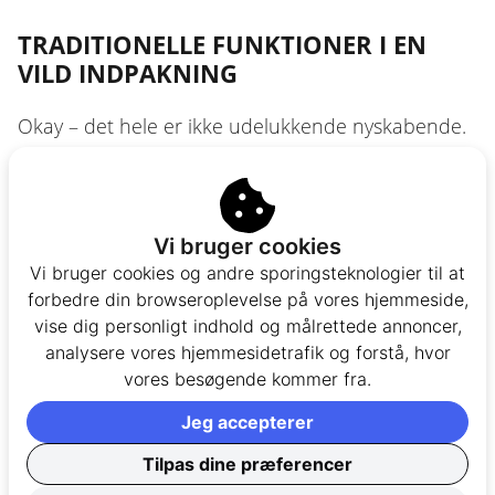
TRADITIONELLE FUNKTIONER I EN
VILD INDPAKNING
Okay – det hele er ikke udelukkende nyskabende.
Du har som udgangspunkt fem hjul at gøre godt
med. Her er 25 faste betalingslinjer at jagte lykken
på. De fem hjul kan dog få selskab af tre flere i
Vi bruger cookies
spillets bonusafdeling.
Vi bruger cookies og andre sporingsteknologier til at
forbedre din browseroplevelse på vores hjemmeside,
Det skifter mere end hurtigt mellem gevinster og
vise dig personligt indhold og målrettede annoncer,
nitter i Wild Walker. Volatiliteten er i top – så vi
analysere vores hjemmesidetrafik og forstå, hvor
anbefaler, at du justerer dine indsatser løbende
vores besøgende kommer fra.
ved at holde nøje øje med tingenes tilstand.
Jeg accepterer
Du kan være med fra ganske små indskud – eller
Tilpas dine præferencer
også kan du fyre den maksimalt af, som den high