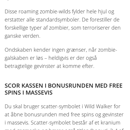
Disse roaming zombie-wilds fylder hele hjul og
erstatter alle standardsymboler. De forestiller de
forskellige typer af zombier, som terroriserer den
ganske verden.
Ondskaben kender ingen grænser, når zombie-
galskaben er løs – heldigvis er der også
betragtelige gevinster at komme efter.
SCOR KASSEN I BONUSRUNDEN MED FREE
SPINS I MASSEVIS
Du skal bruger scatter-symbolet i Wild Walker for
at åbne bonusrunden med free spins og gevinster
i massevis. Scatter-symbolet består af et kranium