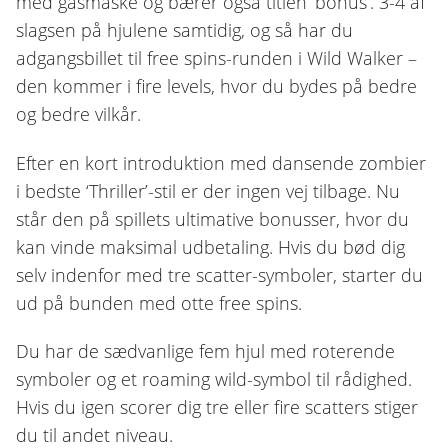
med gasmaske og bærer også titlen ‘bonus’. 3-4 af
slagsen på hjulene samtidig, og så har du
adgangsbillet til free spins-runden i Wild Walker –
den kommer i fire levels, hvor du bydes på bedre
og bedre vilkår.
Efter en kort introduktion med dansende zombier
i bedste ‘Thriller’-stil er der ingen vej tilbage. Nu
står den på spillets ultimative bonusser, hvor du
kan vinde maksimal udbetaling. Hvis du bød dig
selv indenfor med tre scatter-symboler, starter du
ud på bunden med otte free spins.
Du har de sædvanlige fem hjul med roterende
symboler og et roaming wild-symbol til rådighed.
Hvis du igen scorer dig tre eller fire scatters stiger
du til andet niveau.