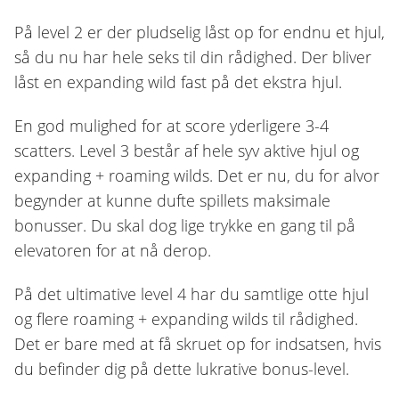
På level 2 er der pludselig låst op for endnu et hjul,
så du nu har hele seks til din rådighed. Der bliver
låst en expanding wild fast på det ekstra hjul.
En god mulighed for at score yderligere 3-4
scatters. Level 3 består af hele syv aktive hjul og
expanding + roaming wilds. Det er nu, du for alvor
begynder at kunne dufte spillets maksimale
bonusser. Du skal dog lige trykke en gang til på
elevatoren for at nå derop.
På det ultimative level 4 har du samtlige otte hjul
og flere roaming + expanding wilds til rådighed.
Det er bare med at få skruet op for indsatsen, hvis
du befinder dig på dette lukrative bonus-level.