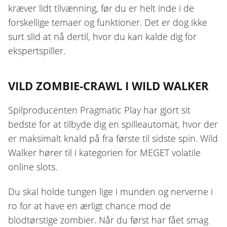
kræver lidt tilvænning, før du er helt inde i de
forskellige temaer og funktioner. Det er dog ikke
surt slid at nå dertil, hvor du kan kalde dig for
ekspertspiller.
VILD ZOMBIE-CRAWL I WILD WALKER
Spilproducenten Pragmatic Play har gjort sit
bedste for at tilbyde dig en spilleautomat, hvor der
er maksimalt knald på fra første til sidste spin. Wild
Walker hører til i kategorien for MEGET volatile
online slots.
Du skal holde tungen lige i munden og nerverne i
ro for at have en ærligt chance mod de
blodtørstige zombier. Når du først har fået smag