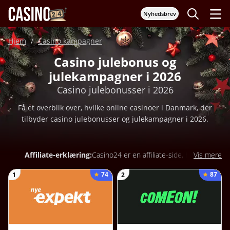
Nyhedsbrev
Hjem
Casino kampagner
Casino julebonus og
julekampagner i 2026
Casino julebonusser i 2026
Få et overblik over, hvilke online casinoer i Danmark, der
tilbyder casino julebonusser og julekampagner i 2026.
Affiliate-erklæring:
Casino24 er en affiliate-side, hvor vi
Vis mere
modtager en provision, hvis du klikker på et link og laver en
74
87
1
2
indbetaling. Det er helt uden ekstra omkostninger for dig. Vores
mål hos Casino24 er at give spillere de bedste casinotilbud, som
er skræddersyet til deres behov.