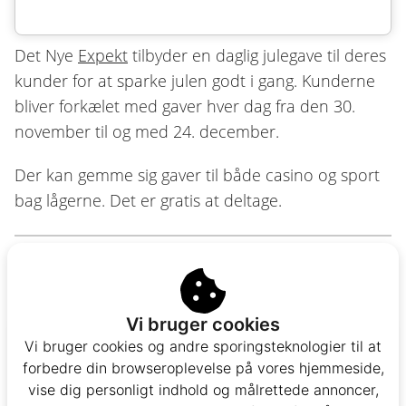
om spilafhængighed | |
spillemyndigheden.dk
| 18 + | Regler og
vilkår gælder | Spil ansvarligt | Selvudeluk via ROFUS.nu | Kontakt
Spillemyndighedens hjælpelinje på StopSpillet.dk |
Regler og vilkår
Det Nye
Expekt
tilbyder en daglig julegave til deres
gælder
kunder for at sparke julen godt i gang. Kunderne
bliver forkælet med gaver hver dag fra den 30.
november til og med 24. december.
Der kan gemme sig gaver til både casino og sport
bag lågerne. Det er gratis at deltage.
Casinostuen
Vi bruger cookies
Vi bruger cookies og andre sporingsteknologier til at
forbedre din browseroplevelse på vores hjemmeside,
81
vise dig personligt indhold og målrettede annoncer,