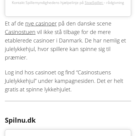
Kontakt Spillemyndighedens hjælpelinje på
StopSpillet
– rådgivning
om spilafhængighed | |
spillemyndigheden.dk
| Gælder kun nye
spillere | Min. indbetaling: 100 kr. | Maks. bonus: 500 kr. |
Omsætningskrav: 10x indbetaling + 10x bonusbeløb inden for 60
Et af de
nye casinoer
på den danske scene
dage | Eksempel: Indbetal 100 kr., få 100 kr. bonus og gennemspil
Casinostuen
vil ikke stå tilbage for de mere
2.000 kr. | Visse spil bidrager ikke til omsætningskrav | Paysafecard,
Skrill og Neteller er ikke gyldige til denne bonus |
Regler og vilkår
etablerede casinoer i Danmark. De har nemlig et
gælder
julelykkehjul, hvor spillere kan spinne sig til
præmier.
Log ind hos casinoet og find “Casinostuens
Julelykkehjul” under kampagnesiden. Det er helt
gratis at spinne lykkehjulet.
Spilnu.dk