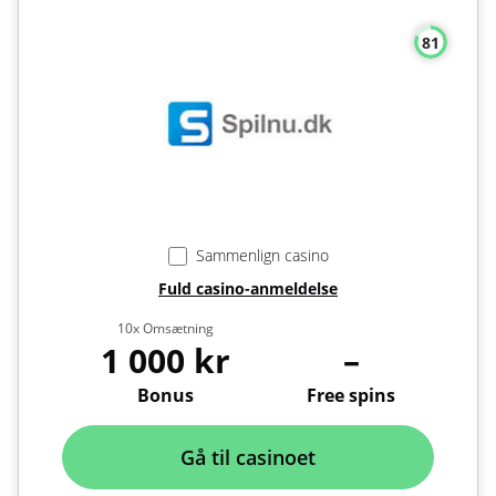
81
Sammenlign casino
Fuld casino-anmeldelse
10x Omsætning
1 000 kr
–
Bonus
Free spins
Gå til casinoet