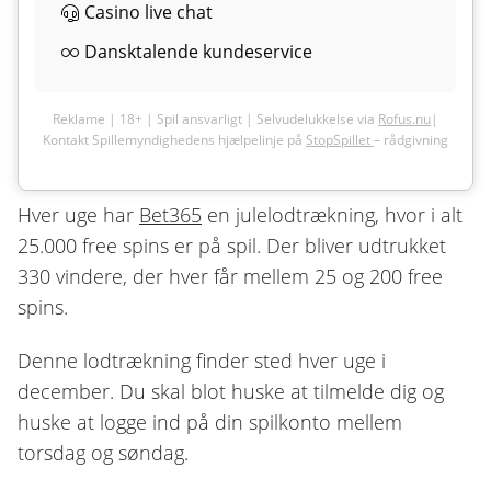
Casino live chat
Dansktalende kundeservice
Reklame | 18+ | Spil ansvarligt | Selvudelukkelse via
Rofus.nu
|
Kontakt Spillemyndighedens hjælpelinje på
StopSpillet
– rådgivning
om spilafhængighed | |
spillemyndigheden.dk
| Gælder kun nye
spillere | For indbetalingsbonus er min. indbetaling: 100 kr. | Maks.
bonus: 1.000 kr. | Omsætningskrav: 10x bonusbeløb inden for 60
Hver uge har
Bet365
en julelodtrækning, hvor i alt
dage | Eksempel: Indbetal 100 kr., få 100 kr. bonus og gennemspil
25.000 free spins er på spil. Der bliver udtrukket
1.000 kr. |
Regler og vilkår gælder
330 vindere, der hver får mellem 25 og 200 free
spins.
Denne lodtrækning finder sted hver uge i
december. Du skal blot huske at tilmelde dig og
huske at logge ind på din spilkonto mellem
torsdag og søndag.