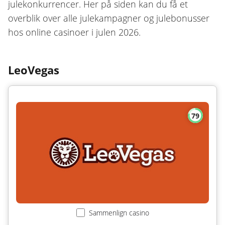
julekonkurrencer. Her på siden kan du få et
overblik over alle julekampagner og julebonusser
hos online casinoer i julen 2026.
LeoVegas
79
Sammenlign casino