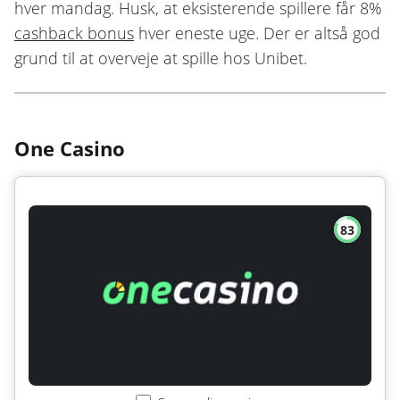
hver mandag. Husk, at eksisterende spillere får 8%
cashback bonus
hver eneste uge. Der er altså god
grund til at overveje at spille hos Unibet.
One Casino
83