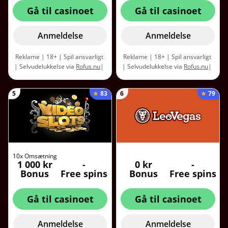
ikke til omsætningskrav |
Gå til casinoet
Gå til casinoet
Paysafecard, Skrill og Neteller er
ikke gyldige til denne bonus |
Regler og vilkår gælder
Anmeldelse
Anmeldelse
Reklame | 18+ | Spil ansvarligt
Reklame | 18+ | Spil ansvarligt
| Selvudelukkelse via
Rofus.nu
|
| Selvudelukkelse via
Rofus.nu
|
Kontakt Spillemyndighedens
Kontakt Spillemyndighedens
hjælpelinje på
StopSpillet
–
hjælpelinje på
StopSpillet
–
83
79
5
6
rådgivning om spilafhængighed
rådgivning om spilafhængighed
| |
spillemyndigheden.dk
|
| |
spillemyndigheden.dk
|
Gælder kun nye spillere | Min.
Gælder kun nye spillere | Min.
indbetaling: 100 kr. | Maks.
indbetaling: 40 kr. | Maks.
bonus: 1.000 kr. |
bonus: 1.000 kr. |
Omsætningskrav: 10x
Omsætningskrav: 10x
indbetaling + 10x bonusbeløb
indbetaling + 10x bonusbeløb
10x Omsætning
1 000 kr
-
0 kr
-
inden for 60 dage | Eksempel:
inden for 60 dage | Eksempel:
Bonus
Free spins
Bonus
Free spins
Indbetal 100 kr., få 100 kr. bonus
Indbetal 100 kr., få 100 kr. bonus
og gennemspil 2.000 kr. | Visse
og gennemspil 2.000 kr. | Visse
spil bidrager ikke til
spil bidrager ikke til
Gå til casinoet
Gå til casinoet
omsætningskrav | Maks. indsats
omsætningskrav | Maks. gevinst
med bonuspenge er 50 kr. | Evt.
er 10 x bonusbeløb |
Regler og
gevinster ved spil over maks.
vilkår gælder
Anmeldelse
Anmeldelse