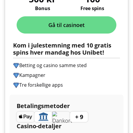
Bonus
Free spins
Gå til casinoet
Kom i julestemning med 10 gratis
spins hver mandag hos Unibet!
Betting og casino samme sted
Kampagner
Tre forskellige apps
Betalingsmetoder
+ 9
Casino-detaljer