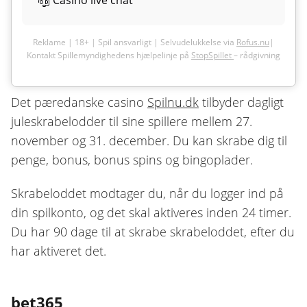
Casino live chat
Reklame | 18+ | Spil ansvarligt | Selvudelukkelse via
Rofus.nu
|
Kontakt Spillemyndighedens hjælpelinje på
StopSpillet
– rådgivning
om spilafhængighed | |
spillemyndigheden.dk
| Gælder kun nye
spillere | Min. indbetaling: 200 kr. | Maks. bonus: 1000 kr. |
Omsætningskrav: 10x indbetaling + 10x bonusbeløb inden for 90
Det pæredanske casino
Spilnu.dk
tilbyder dagligt
dage | Eksempel: Indbetal 200 kr., få 200 kr. bonus og gennemspil
juleskrabelodder til sine spillere mellem 27.
4.000 kr. | Bonus skal aktiveres inden 60 dage | Gennemspilskravet
opfyldes kun ved spil på spilleautomater med progressiv jackpot,
november og 31. december. Du kan skrabe dig til
bingo og banko |
Regler og vilkår gælder
penge, bonus, bonus spins og bingoplader.
Skrabeloddet modtager du, når du logger ind på
din spilkonto, og det skal aktiveres inden 24 timer.
Du har 90 dage til at skrabe skrabeloddet, efter du
har aktiveret det.
bet365