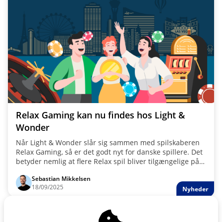
Relax Gaming kan nu findes hos Light &
Wonder
Når Light & Wonder slår sig sammen med spilskaberen
Relax Gaming, så er det godt nyt for danske spillere. Det
betyder nemlig at flere Relax spil bliver tilgængelige på
online casinoer med dansk licens.
Sebastian Mikkelsen
18/09/2025
Nyheder