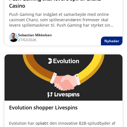
Casino
Push Gaming har indgået et samarbejde med online
casinoet Chanz, som spilleverandøren fremover skal
levere spillemaskiner til. Push Gaming har styrket sin
tilstedeværelse på det sve...
Sebastian Mikkelsen
27/02/2026
Nyheder
Evolution shopper Livespins
Evolution har opkøbt den innovative B2B-spiludbyder af