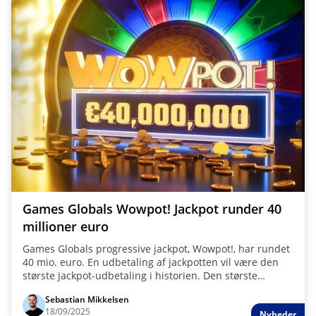
Games Globals Wowpot! Jackpot runder 40
millioner euro
Games Globals progressive jackpot, Wowpot!, har rundet
40 mio. euro. En udbetaling af jackpotten vil være den
største jackpot-udbetaling i historien. Den største
jackpotgevinst i his...
Sebastian Mikkelsen
18/09/2025
Nyheder