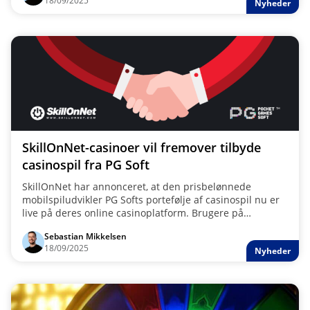
18/09/2025
Nyheder
SkillOnNet-casinoer vil fremover tilbyde
casinospil fra PG Soft
SkillOnNet har annonceret, at den prisbelønnede
mobilspiludvikler PG Softs portefølje af casinospil nu er
live på deres online casinoplatform. Brugere på
SkillOnNet-casinoer kan fre...
Sebastian Mikkelsen
18/09/2025
Nyheder