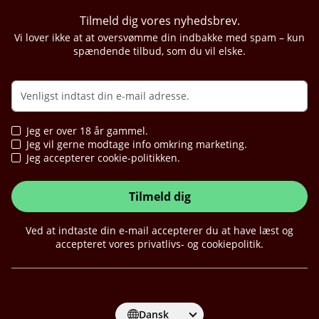
Tilmeld dig vores nyhedsbrev.
Vi lover ikke at at oversvømme din indbakke med spam – kun
spændende tilbud, som du vil elske.
Jeg er over 18 år gammel.
Jeg vil gerne modtage info omkring marketing.
Jeg accepterer cookie-politikken.
Tilmeld dig
Ved at indtaste din e-mail accepterer du at have læst og
accepteret vores privatlivs- og cookiepolitik.
Dansk