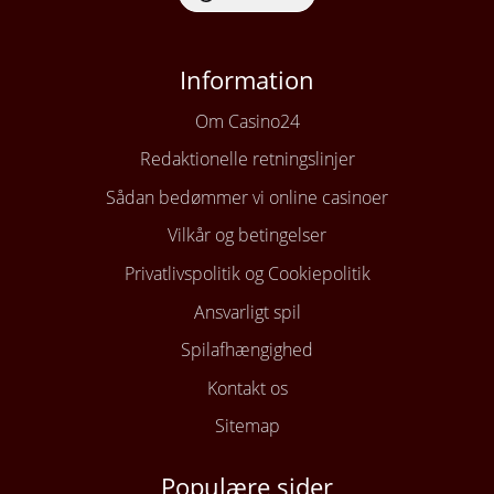
Information
Om Casino24
Redaktionelle retningslinjer
Sådan bedømmer vi online casinoer
Vilkår og betingelser
Privatlivspolitik og Cookiepolitik
Ansvarligt spil
Spilafhængighed
Kontakt os
Sitemap
Populære sider