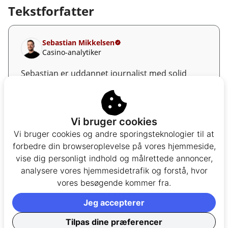
Tekstforfatter
Sebastian Mikkelsen
Casino-analytiker
Sebastian er uddannet journalist med solid
erfaring fra både online casino- og
bettingbranchen. Med en dyb indsigt i den
danske spillelovgivning og markedets udvikling
Vi bruger cookies
har han et skarpt blik for, hvad der gør et online
Vi bruger cookies og andre sporingsteknologier til at
casino ansvarligt, fair og attraktivt. Sebastians
forbedre din browseroplevelse på vores hjemmeside,
arbejde omfatter at skrive anmeldelser af
vise dig personligt indhold og målrettede annoncer,
casinoer samt vejledninger, som forklarer
analysere vores hjemmesidetrafik og forstå, hvor
tekniske begreber udførligt og hjælper spillere
vores besøgende kommer fra.
med at navigere sikkert og effektivt i det danske
casinounivers.
Jeg accepterer
Tilpas dine præferencer
[email protected]