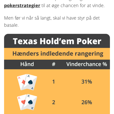
pokerstrategier
til at øge chancen for at vinde.
Men før vi når så langt, skal vi have styr på det
basale.