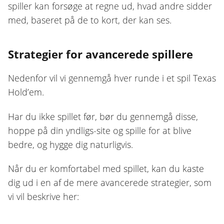
spiller kan forsøge at regne ud, hvad andre sidder
med, baseret på de to kort, der kan ses.
Strategier for avancerede spillere
Nedenfor vil vi gennemgå hver runde i et spil Texas
Hold’em.
Har du ikke spillet før, bør du gennemgå disse,
hoppe på din yndligs-site og spille for at blive
bedre, og hygge dig naturligvis.
Når du er komfortabel med spillet, kan du kaste
dig ud i en af de mere avancerede strategier, som
vi vil beskrive her: