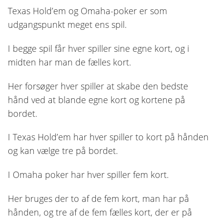
Texas Hold’em og Omaha-poker er som
udgangspunkt meget ens spil.
I begge spil får hver spiller sine egne kort, og i
midten har man de fælles kort.
Her forsøger hver spiller at skabe den bedste
hånd ved at blande egne kort og kortene på
bordet.
I Texas Hold’em har hver spiller to kort på hånden
og kan vælge tre på bordet.
I Omaha poker har hver spiller fem kort.
Her bruges der to af de fem kort, man har på
hånden, og tre af de fem fælles kort, der er på