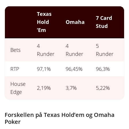
Texas
7 Card
5
Hold
Omaha
Stud
D
‘Em
4
4
5
2
Bets
Runder
Runder
Runder
R
RTP
97,1%
96,45%
96,3%
9
House
2,19%
3,7%
5,22%
4
Edge
Forskellen på Texas Hold’em og Omaha
Poker