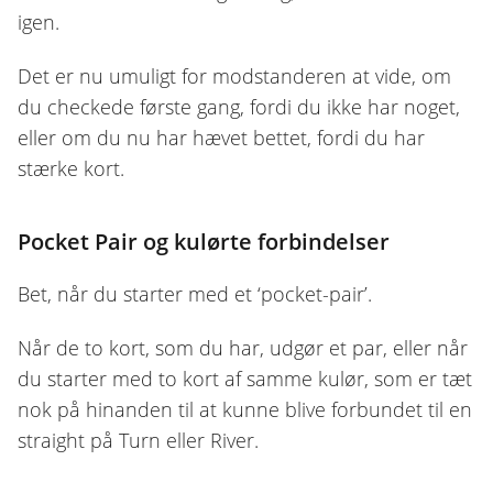
igen.
Det er nu umuligt for modstanderen at vide, om
du checkede første gang, fordi du ikke har noget,
eller om du nu har hævet bettet, fordi du har
stærke kort.
Pocket Pair og kulørte forbindelser
Bet, når du starter med et ‘pocket-pair’.
Når de to kort, som du har, udgør et par, eller når
du starter med to kort af samme kulør, som er tæt
nok på hinanden til at kunne blive forbundet til en
straight på Turn eller River.