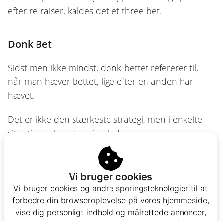
efter re-raiser, kaldes det et three-bet.
Donk Bet
Sidst men ikke mindst, donk-bettet refererer til,
når man hæver bettet, lige efter en anden har
hævet.
Det er ikke den stærkeste strategi, men i enkelte
situationer har den sin plads.
RTP, payout og house edge i Texas
Vi bruger cookies
Hold’em
Vi bruger cookies og andre sporingsteknologier til at
forbedre din browseroplevelse på vores hjemmeside,
Nu er der styr på typerne af væddemål. Så næste
vise dig personligt indhold og målrettede annoncer,
skridt er at gennemgå et par vigtige begreber, når