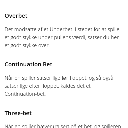
Overbet
Det modsatte af et Underbet. I stedet for at spille
et godt stykke under puljens værdi, satser du her
et godt stykke over.
Continuation Bet
Når en spiller satser lige før floppet, og så også
satser lige efter floppet, kaldes det et
Continuation-bet.
Three-bet
Når en spiller hæver (raiser) på et bet, og spilleren