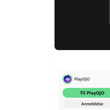
PlayOJO
Til PlayOJO
Anmeldelse