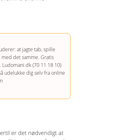
erer: at jagte tab, spille
ælp med det samme. Gratis
0. Ludomani.dk (70 11 18 10)
å udelukke dig selv fra online
om
ertil er det nødvendigt at