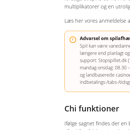
multiplikatorer og en utroli
Læs her vores anmeldelse af
Advarsel om spilafhæ
Spil kan være vanedannen
længere end planlagt og 
support: Stopspillet.dk 
mandag-onsdag: 08.30 – 1
og landbaserede casino
indbetalings-/tabs-/tidsg
Chi funktioner
Ifølge sagnet findes der en 