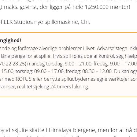
gt maks. gevinst, der ligger på hele 1.250.000 mønter!
 ELK Studios nye spillemaskine, Chi.
ngighed!
de og forårsage alvorlige problemer i livet. Advarselstegn inklud
låne penge for at spille. Hvis spil føles ude af kontrol, søg hj
(70 22 28 25) mandag-torsdag: 9.00 – 21.00, fredag: 9.00 – 17.0
5.00, torsdag: 09.00 – 17.00, fredag: 08.30 – 12.00. Du kan ogs
er med ROFUS eller benytte spiludbydernes egne værktøjer s
rænser, realitetstjek og 24-timers lukning.
by af skjulte skatte i Himalaya bjergene, men for at nå d