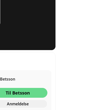
Betsson
Til Betsson
Anmeldelse