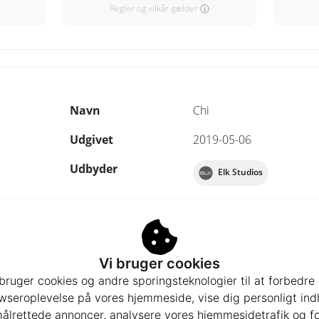
Regler og vilkår gælder
Navn
Chi
Udgivet
2019-05-06
Udbyder
Elk Studios
m
RTP
96%
Maks. overskud (x
x12500
Vi bruger cookies
Din indsats)
 bruger cookies og andre sporingsteknologier til at forbedre 
wseroplevelse på vores hjemmeside, vise dig personligt ind
Volatilitet
Mediumhøj
ålrettede annoncer, analysere vores hjemmesidetrafik og fo