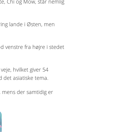
tte, Chi og Mow, står nemlig
ring lande i Østen, men
d venstre fra højre i stedet
veje, hvilket giver 54
d det asiatiske tema.
l, mens der samtidig er