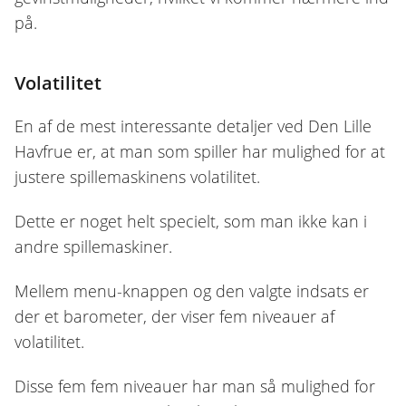
på.
Volatilitet
En af de mest interessante detaljer ved Den Lille
Havfrue er, at man som spiller har mulighed for at
justere spillemaskinens volatilitet.
Dette er noget helt specielt, som man ikke kan i
andre spillemaskiner.
Mellem menu-knappen og den valgte indsats er
der et barometer, der viser fem niveauer af
volatilitet.
Disse fem fem niveauer har man så mulighed for