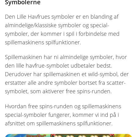
Symbolerne
Den Lille Havfrues symboler er en blanding af
almindelige/klassiske symboler og special-
symboler, der kommer i spil i forbindelse med
spillemaskinens spilfunktioner.
Spillemaskinen har ni almindelige symboler, hvor
den lille havfrue-symbolet udbetaler bedst.
Derudover har spillemaskinen et wild-symbol, der
erstatter alle andre symboler bortset fra scatter-
symbolet, som aktiverer free spins-runden.
Hvordan free spins-runden og spillemaskinens
special-symboler fungerer, kommer vi ind på i
afsnittet om spillemaskinens spilfunktioner.