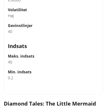
x50000
Volatilitet
Høj
Gevinstlinjer
40
Indsats
Maks. indsats
40
Min. indsats
0.2
Diamond Tales: The Little Mermaid