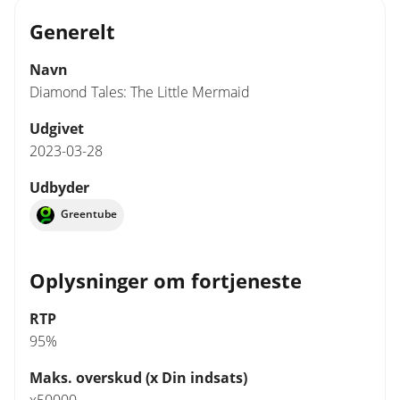
Generelt
Navn
Diamond Tales: The Little Mermaid
Udgivet
2023-03-28
Udbyder
Greentube
Oplysninger om fortjeneste
RTP
95%
Maks. overskud (x Din indsats)