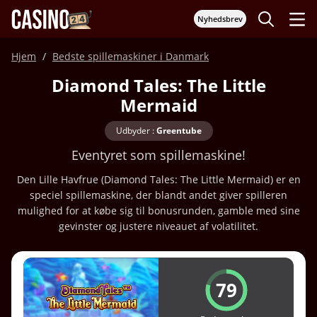
Nyhedsbrev
Hjem
Bedste spillemaskiner i Danmark
Diamond Tales: The Little
Mermaid
Udbyder :
Greentube
Eventyret som spillemaskine!
Den Lille Havfrue (Diamond Tales: The Little Mermaid) er en
speciel spillemaskine, der blandt andet giver spilleren
mulighed for at købe sig til bonusrunden, gamble med sine
gevinster og justere niveauet af volatilitet.
79