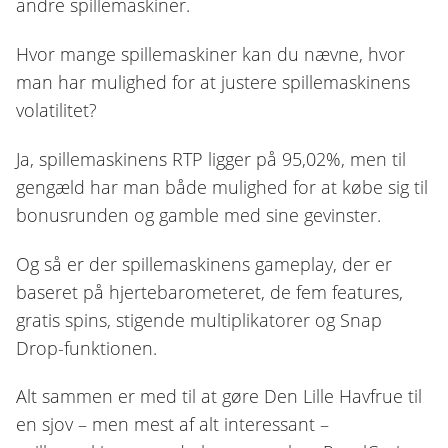
andre spillemaskiner.
Hvor mange spillemaskiner kan du nævne, hvor
man har mulighed for at justere spillemaskinens
volatilitet?
Ja, spillemaskinens RTP ligger på 95,02%, men til
gengæld har man både mulighed for at købe sig til
bonusrunden og gamble med sine gevinster.
Og så er der spillemaskinens gameplay, der er
baseret på hjertebarometeret, de fem features,
gratis spins, stigende multiplikatorer og Snap
Drop-funktionen.
Alt sammen er med til at gøre Den Lille Havfrue til
en sjov – men mest af alt interessant –