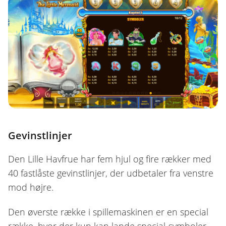
Gevinstlinjer
Den Lille Havfrue har fem hjul og fire rækker med
40 fastlåste gevinstlinjer, der udbetaler fra venstre
mod højre.
Den øverste række i spillemaskinen er en special