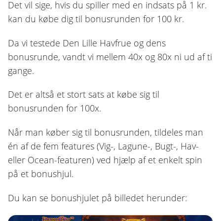
Det vil sige, hvis du spiller med en indsats på 1 kr.
kan du købe dig til bonusrunden for 100 kr.
Da vi testede Den Lille Havfrue og dens
bonusrunde, vandt vi mellem 40x og 80x ni ud af ti
gange.
Det er altså et stort sats at købe sig til
bonusrunden for 100x.
Når man køber sig til bonusrunden, tildeles man
én af de fem features (Vig-, Lagune-, Bugt-, Hav-
eller Ocean-featuren) ved hjælp af et enkelt spin
på et bonushjul.
Du kan se bonushjulet på billedet herunder: