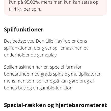
kun på 95,02%, mens man kun kan satse op
til 4 kr. per spin.
Spilfunktioner
Det bedste ved Den Lille Havfrue er dens
spilfunktioner, der giver spillemaskinen et
underholdende gameplay.
Spillemaskinen har en speciel form for
bonusrunde med gratis spins og multiplikatorer,
mens man som spiller også kan gøre brug af
bonus buy og en gamble-funktion.
Special-rækken og hjertebarometeret