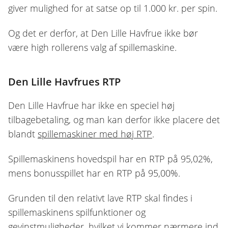
giver mulighed for at satse op til 1.000 kr. per spin.
Og det er derfor, at Den Lille Havfrue ikke bør
være high rollerens valg af spillemaskine.
Den Lille Havfrues RTP
Den Lille Havfrue har ikke en speciel høj
tilbagebetaling, og man kan derfor ikke placere det
blandt
spillemaskiner med høj RTP
.
Spillemaskinens hovedspil har en RTP på 95,02%,
mens bonusspillet har en RTP på 95,00%.
Grunden til den relativt lave RTP skal findes i
spillemaskinens spilfunktioner og
gevinstmuligheder, hvilket vi kommer nærmere ind