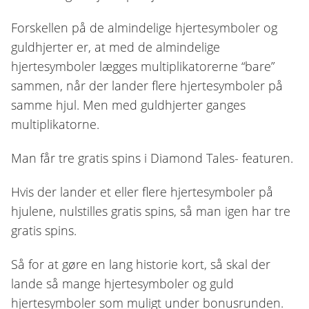
Forskellen på de almindelige hjertesymboler og
guldhjerter er, at med de almindelige
hjertesymboler lægges multiplikatorerne “bare”
sammen, når der lander flere hjertesymboler på
samme hjul. Men med guldhjerter ganges
multiplikatorne.
Man får tre gratis spins i Diamond Tales- featuren.
Hvis der lander et eller flere hjertesymboler på
hjulene, nulstilles gratis spins, så man igen har tre
gratis spins.
Så for at gøre en lang historie kort, så skal der
lande så mange hjertesymboler og guld
hjertesymboler som muligt under bonusrunden.