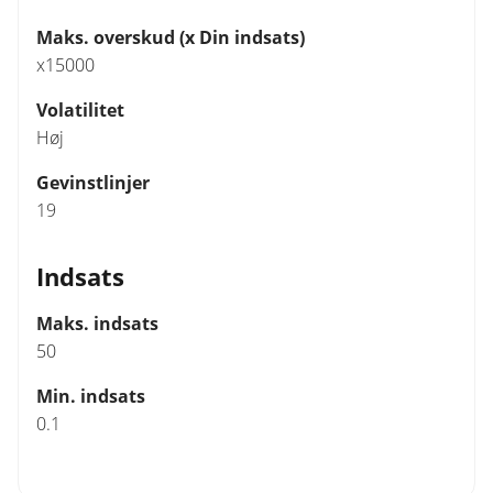
Maks. overskud (x Din indsats)
x15000
Volatilitet
Høj
Gevinstlinjer
19
Indsats
Maks. indsats
50
Min. indsats
0.1