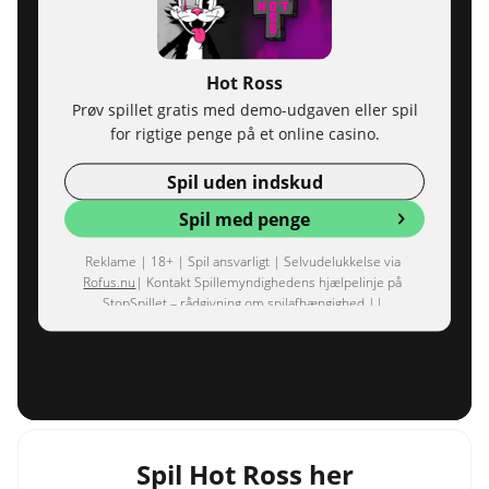
Hot Ross
Prøv spillet gratis med demo-udgaven eller spil
for rigtige penge på et online casino.
Spil uden indskud
Spil med penge
Reklame | 18+ | Spil ansvarligt | Selvudelukkelse via
Rofus.nu
| Kontakt Spillemyndighedens hjælpelinje på
StopSpillet
– rådgivning om spilafhængighed ||
spillemyndigheden.dk
| 18 + | Regler og vilkår gælder | Spil
ansvarligt | Selvudeluk via ROFUS.nu | Kontakt
Spillemyndighedens hjælpelinje på StopSpillet.dk|
Regler
og vilkår gælder
Spil Hot Ross her