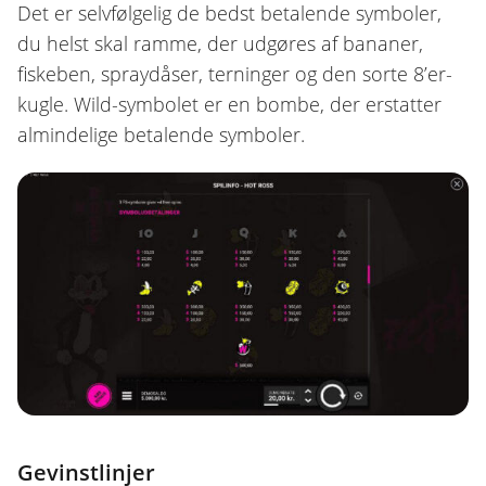
Det er selvfølgelig de bedst betalende symboler,
du helst skal ramme, der udgøres af bananer,
fiskeben, spraydåser, terninger og den sorte 8’er-
kugle. Wild-symbolet er en bombe, der erstatter
almindelige betalende symboler.
Gevinstlinjer