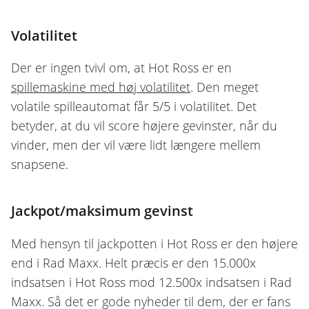
Volatilitet
Der er ingen tvivl om, at Hot Ross er en
spillemaskine med høj volatilitet
. Den meget
volatile spilleautomat får 5/5 i volatilitet. Det
betyder, at du vil score højere gevinster, når du
vinder, men der vil være lidt længere mellem
snapsene.
Jackpot/maksimum gevinst
Med hensyn til jackpotten i Hot Ross er den højere
end i Rad Maxx. Helt præcis er den 15.000x
indsatsen i Hot Ross mod 12.500x indsatsen i Rad
Maxx. Så det er gode nyheder til dem, der er fans