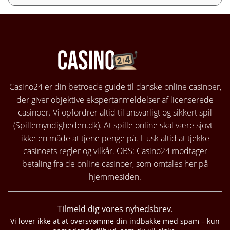
Casino24 er din betroede guide til danske online casinoer,
der giver objektive ekspertanmeldelser af licenserede
casinoer. Vi opfordrer altid til ansvarligt og sikkert spil
(Spillemyndigheden.dk)
. At spille online skal være sjovt -
ikke en måde at tjene penge på. Husk altid at tjekke
casinoets regler og vilkår. OBS: Casino24 modtager
betaling fra de online casinoer, som omtales her på
hjemmesiden.
Tilmeld dig vores nyhedsbrev.
Vi lover ikke at at oversvømme din indbakke med spam – kun