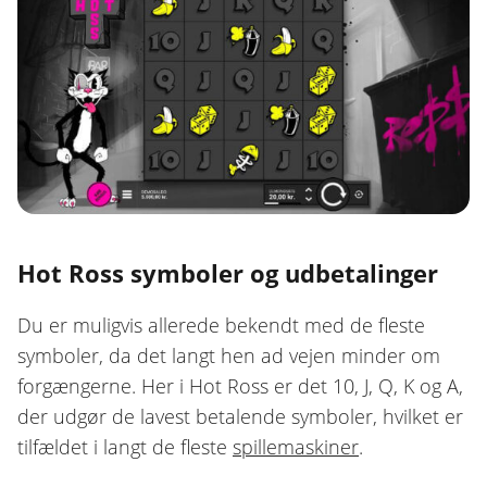
Hot Ross symboler og udbetalinger
Du er muligvis allerede bekendt med de fleste
symboler, da det langt hen ad vejen minder om
forgængerne. Her i Hot Ross er det 10, J, Q, K og A,
der udgør de lavest betalende symboler, hvilket er
tilfældet i langt de fleste
spillemaskiner
.