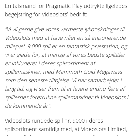
En talsmand for Pragmatic Play udtrykte ligeledes
begejstring for Videoslots’ bedrift:
“Vi vil gerne give vores varmeste lykønskninger til
Videoslots med at have nået en så imponerende
milepæl. 9.000 spil er en fantastisk præstation, og
vi er glade for, at mange af vores bedste spiltitler
er inkluderet i deres spilsortiment af
spillemaskiner, med Mammoth Gold Megaways
som den seneste tilføjelse. Vi har samarbejdet i
lang tid, og vi ser frem til at levere endnu flere af
spillernes foretrukne spillemaskiner til Videoslots i
de kommende år”.
Videoslots rundede spil nr. 9000 i deres
spilsortiment samtidig med, at Videoslots Limited,