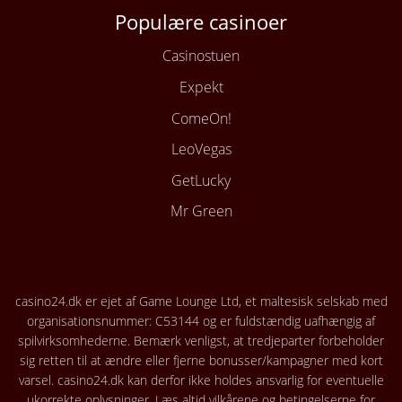
Populære casinoer
Casinostuen
Expekt
ComeOn!
LeoVegas
GetLucky
Mr Green
casino24.dk er ejet af Game Lounge Ltd, et maltesisk selskab med
organisationsnummer: C53144 og er fuldstændig uafhængig af
spilvirksomhederne. Bemærk venligst, at tredjeparter forbeholder
sig retten til at ændre eller fjerne bonusser/kampagner med kort
varsel. casino24.dk kan derfor ikke holdes ansvarlig for eventuelle
ukorrekte oplysninger. Læs altid vilkårene og betingelserne for