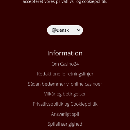
accepteret vores privatlivs- og cookiepolitik.
Dansk
Information
Om Casino24
Redaktionelle retningslinjer
Sådan bedømmer vi online casinoer
Vilkår og betingelser
Privatlivspolitik og Cookiepolitik
Ansvarligt spil
Spilafhængighed