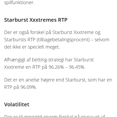
spilfunktioner.
Starburst Xxxtremes RTP
Der er også forskel på Starburst Xxxtreme og
Starbursts RTP (tilbagebetalingsprocent) – selvom
det ikke er specielt meget.
Afhængigt af betting-strategi har Starburst
Xxxtreme en RTP på 96.26% – 96.45%.
Det er en anelse højere end Starburst, som har en
RTP på 96.09%.
Volatilitet
Der er til gengæld enorm forskel på niveauet af