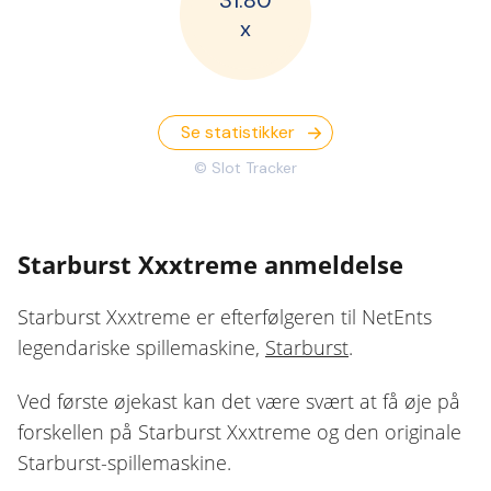
x
Se statistikker
© Slot Tracker
Starburst Xxxtreme anmeldelse
Starburst Xxxtreme er efterfølgeren til NetEnts
legendariske spillemaskine,
Starburst
.
Ved første øjekast kan det være svært at få øje på
forskellen på Starburst Xxxtreme og den originale
Starburst-spillemaskine.