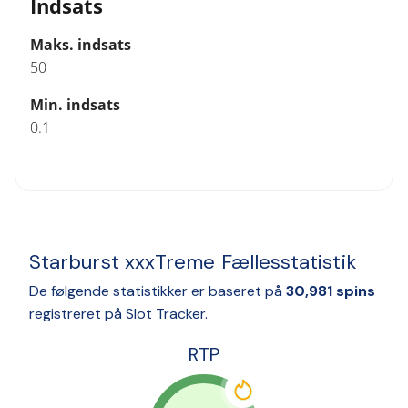
Indsats
Maks. indsats
50
Min. indsats
0.1
Starburst xxxTreme Fællesstatistik
De følgende statistikker er baseret på
30,981 spins
registreret på Slot Tracker.
RTP