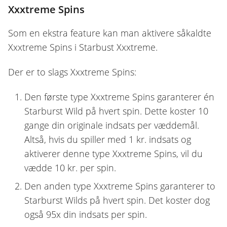
Xxxtreme Spins
Som en ekstra feature kan man aktivere såkaldte
Xxxtreme Spins i Starbust Xxxtreme.
Der er to slags Xxxtreme Spins:
Den første type Xxxtreme Spins garanterer én
Starburst Wild på hvert spin. Dette koster 10
gange din originale indsats per væddemål.
Altså, hvis du spiller med 1 kr. indsats og
aktiverer denne type Xxxtreme Spins, vil du
vædde 10 kr. per spin.
Den anden type Xxxtreme Spins garanterer to
Starburst Wilds på hvert spin. Det koster dog
også 95x din indsats per spin.