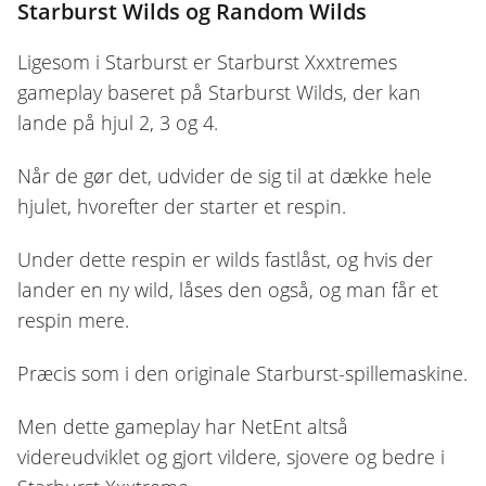
Starburst Wilds og Random Wilds
Ligesom i Starburst er Starburst Xxxtremes
gameplay baseret på Starburst Wilds, der kan
lande på hjul 2, 3 og 4.
Når de gør det, udvider de sig til at dække hele
hjulet, hvorefter der starter et respin.
Under dette respin er wilds fastlåst, og hvis der
lander en ny wild, låses den også, og man får et
respin mere.
Præcis som i den originale Starburst-spillemaskine.
Men dette gameplay har NetEnt altså
videreudviklet og gjort vildere, sjovere og bedre i