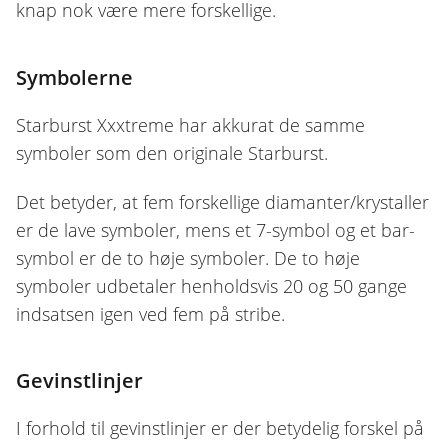
knap nok være mere forskellige.
Symbolerne
Starburst Xxxtreme har akkurat de samme
symboler som den originale Starburst.
Det betyder, at fem forskellige diamanter/krystaller
er de lave symboler, mens et 7-symbol og et bar-
symbol er de to høje symboler. De to høje
symboler udbetaler henholdsvis 20 og 50 gange
indsatsen igen ved fem på stribe.
Gevinstlinjer
I forhold til gevinstlinjer er der betydelig forskel på