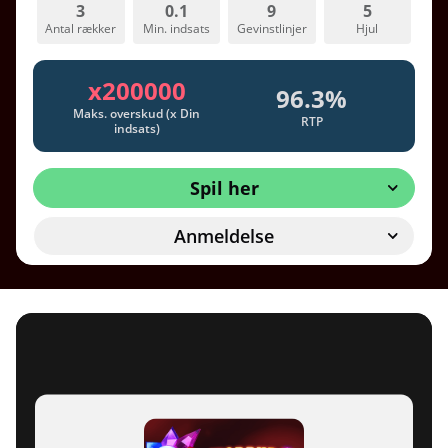
3
0.1
9
5
Antal rækker
Min. indsats
Gevinstlinjer
Hjul
x200000
96.3%
Maks. overskud (x Din
RTP
indsats)
Spil her
Anmeldelse