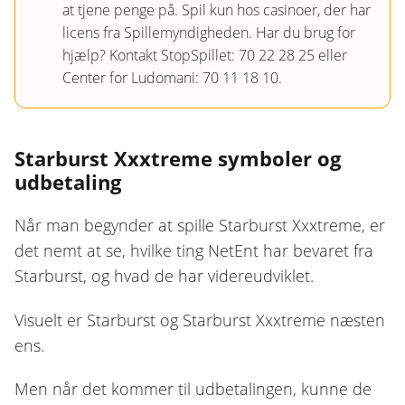
at tjene penge på. Spil kun hos casinoer, der har
licens fra Spillemyndigheden. Har du brug for
hjælp? Kontakt StopSpillet: 70 22 28 25 eller
Center for Ludomani: 70 11 18 10.
Starburst Xxxtreme symboler og
udbetaling
Når man begynder at spille Starburst Xxxtreme, er
det nemt at se, hvilke ting NetEnt har bevaret fra
Starburst, og hvad de har videreudviklet.
Visuelt er Starburst og Starburst Xxxtreme næsten
ens.
Men når det kommer til udbetalingen, kunne de