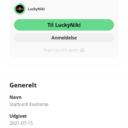
LuckyNiki
Til LuckyNiki
Anmeldelse
Regler og vilkår gælder
Generelt
Navn
Starburst Xxxtreme
Udgivet
2021-07-15