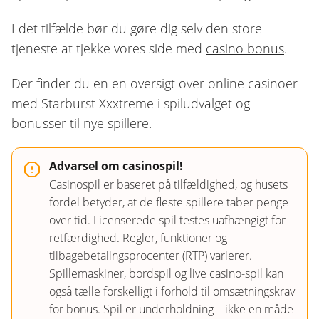
I det tilfælde bør du gøre dig selv den store
tjeneste at tjekke vores side med
casino bonus
.
Der finder du en en oversigt over online casinoer
med Starburst Xxxtreme i spiludvalget og
bonusser til nye spillere.
Advarsel om casinospil!
Casinospil er baseret på tilfældighed, og husets
fordel betyder, at de fleste spillere taber penge
over tid. Licenserede spil testes uafhængigt for
retfærdighed. Regler, funktioner og
tilbagebetalingsprocenter (RTP) varierer.
Spillemaskiner, bordspil og live casino-spil kan
også tælle forskelligt i forhold til omsætningskrav
for bonus. Spil er underholdning – ikke en måde