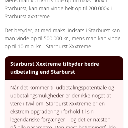
Mens man kun kan vinde op til maks. 500x i
Starburst, kan man vinde helt op til 200.000x i
Starburst Xxxtreme.
Det betyder, at med maks. indsats i Starburst kan
man vinde op til 500.000 kr., mens man kan vinde
op til 10 mio. kr. i Starburst Xxxtreme.
Starburst Xxxtreme tilbyder bedre
udbetaling end Starburst
Når det kommer til udbetalingspotentiale og
udbetalingsmuligheder er der ikke noget at
være i tvivl om. Starburst Xxxtreme er en
ekstrem opgradering i forhold til sin
legendariske forgænger – og det er næsten
på alle parametre. Den mest betydningsfulde