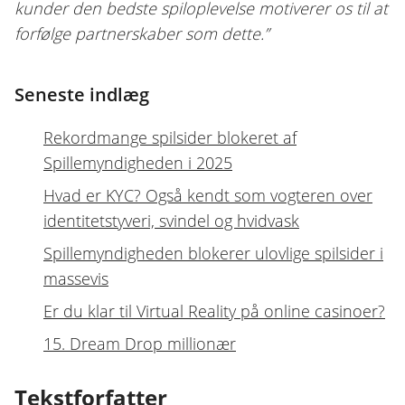
kunder den bedste spiloplevelse motiverer os til at
forfølge partnerskaber som dette.”
Seneste indlæg
Rekordmange spilsider blokeret af
Spillemyndigheden i 2025
Hvad er KYC? Også kendt som vogteren over
identitetstyveri, svindel og hvidvask
Spillemyndigheden blokerer ulovlige spilsider i
massevis
Er du klar til Virtual Reality på online casinoer?
15. Dream Drop millionær
Tekstforfatter