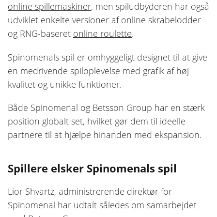
online spillemaskiner
, men spiludbyderen har også
udviklet enkelte versioner af online skrabelodder
og RNG-baseret
online roulette
.
Spinomenals spil er omhyggeligt designet til at give
en medrivende spiloplevelse med grafik af høj
kvalitet og unikke funktioner.
Både Spinomenal og Betsson Group har en stærk
position globalt set, hvilket gør dem til ideelle
partnere til at hjælpe hinanden med ekspansion.
Spillere elsker Spinomenals spil
Lior Shvartz, administrerende direktør for
Spinomenal har udtalt således om samarbejdet