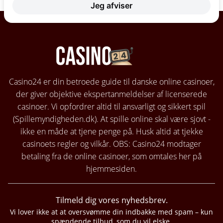
Jeg afviser
Casino24 er din betroede guide til danske online casinoer,
der giver objektive ekspertanmeldelser af licenserede
casinoer. Vi opfordrer altid til ansvarligt og sikkert spil
(Spillemyndigheden.dk)
. At spille online skal være sjovt -
ikke en måde at tjene penge på. Husk altid at tjekke
casinoets regler og vilkår. OBS: Casino24 modtager
betaling fra de online casinoer, som omtales her på
hjemmesiden.
Tilmeld dig vores nyhedsbrev.
Vi lover ikke at at oversvømme din indbakke med spam – kun
spændende tilbud, som du vil elske.