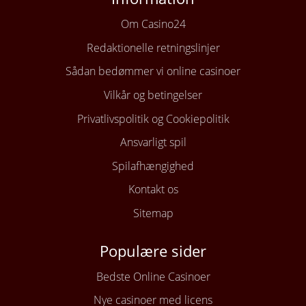
Om Casino24
Redaktionelle retningslinjer
Sådan bedømmer vi online casinoer
Vilkår og betingelser
Privatlivspolitik og Cookiepolitik
Ansvarligt spil
Spilafhængighed
Kontakt os
Sitemap
Populære sider
Bedste Online Casinoer
Nye casinoer med licens