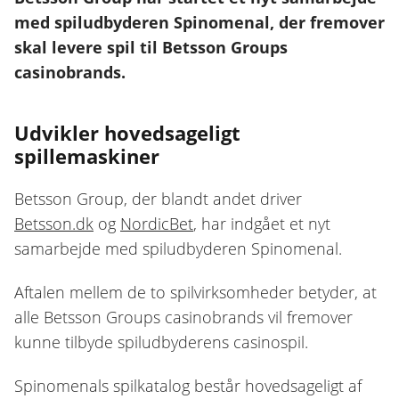
med spiludbyderen Spinomenal, der fremover
skal levere spil til Betsson Groups
casinobrands.
Udvikler hovedsageligt
spillemaskiner
Betsson Group, der blandt andet driver
Betsson.dk
og
NordicBet
, har indgået et nyt
samarbejde med spiludbyderen Spinomenal.
Aftalen mellem de to spilvirksomheder betyder, at
alle Betsson Groups casinobrands vil fremover
kunne tilbyde spiludbyderens casinospil.
Spinomenals spilkatalog består hovedsageligt af