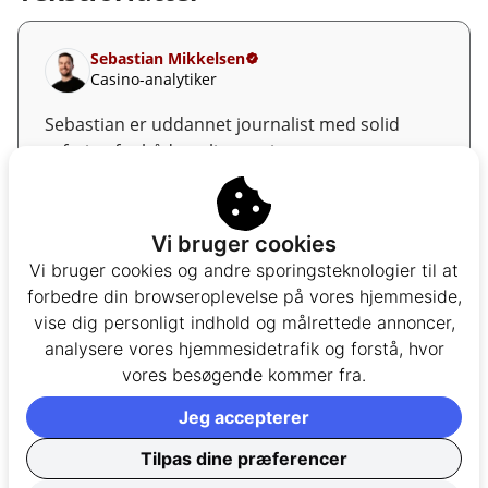
Sebastian Mikkelsen
Casino-analytiker
Sebastian er uddannet journalist med solid
erfaring fra både online casino- og
bettingbranchen. Med en dyb indsigt i den
danske spillelovgivning og markedets udvikling
har han et skarpt blik for, hvad der gør et online
Vi bruger cookies
casino ansvarligt, fair og attraktivt. Sebastians
Vi bruger cookies og andre sporingsteknologier til at
arbejde omfatter at skrive anmeldelser af
forbedre din browseroplevelse på vores hjemmeside,
casinoer samt vejledninger, som forklarer
vise dig personligt indhold og målrettede annoncer,
tekniske begreber udførligt og hjælper spillere
analysere vores hjemmesidetrafik og forstå, hvor
med at navigere sikkert og effektivt i det danske
vores besøgende kommer fra.
casinounivers.
Jeg accepterer
[email protected]
Tilpas dine præferencer