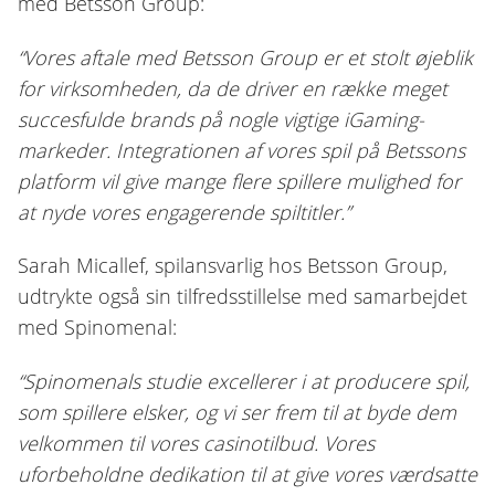
med Betsson Group:
“Vores aftale med Betsson Group er et stolt øjeblik
for virksomheden, da de driver en række meget
succesfulde brands på nogle vigtige iGaming-
markeder. Integrationen af vores spil på Betssons
platform vil give mange flere spillere mulighed for
at nyde vores engagerende spiltitler.”
Sarah Micallef, spilansvarlig hos Betsson Group,
udtrykte også sin tilfredsstillelse med samarbejdet
med Spinomenal:
“Spinomenals studie excellerer i at producere spil,
som spillere elsker, og vi ser frem til at byde dem
velkommen til vores casinotilbud. Vores
uforbeholdne dedikation til at give vores værdsatte